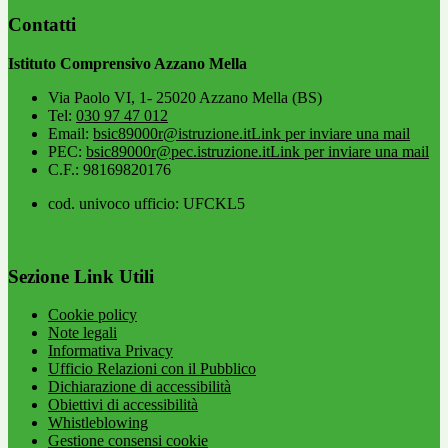
Contatti
Istituto Comprensivo Azzano Mella
Via Paolo VI, 1- 25020 Azzano Mella (BS)
Tel:
030 97 47 012
Email:
bsic89000r@istruzione.it
Link per inviare una mail
PEC:
bsic89000r@pec.istruzione.it
Link per inviare una mail
C.F.: 98169820176
cod. univoco ufficio: UFCKL5
Sezione Link Utili
Cookie policy
Note legali
Informativa Privacy
Ufficio Relazioni con il Pubblico
Dichiarazione di accessibilità
Obiettivi di accessibilità
Whistleblowing
Gestione consensi cookie