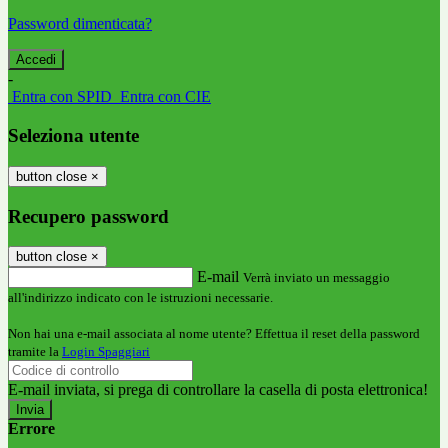
Password dimenticata?
-
Entra con SPID
Entra con CIE
Seleziona utente
button close
×
Recupero password
button close
×
E-mail
Verrà inviato un messaggio
all'indirizzo indicato con le istruzioni necessarie.
Non hai una e-mail associata al nome utente? Effettua il reset della password
tramite la
Login Spaggiari
E-mail inviata, si prega di controllare la casella di posta elettronica!
Errore