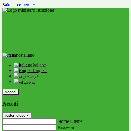
Salta al contenuto
Italiano
Italiano
English
عربى
اردو
Accedi
Accedi
button close
×
Nome Utente
Password