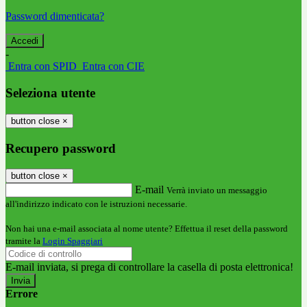
Password dimenticata?
-
Entra con SPID
Entra con CIE
Seleziona utente
button close
×
Recupero password
button close
×
E-mail
Verrà inviato un messaggio
all'indirizzo indicato con le istruzioni necessarie.
Non hai una e-mail associata al nome utente? Effettua il reset della password
tramite la
Login Spaggiari
E-mail inviata, si prega di controllare la casella di posta elettronica!
Errore