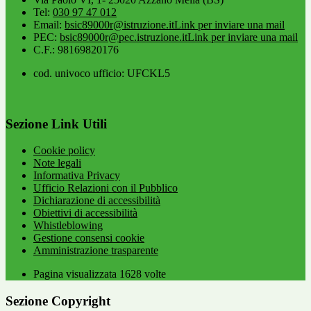
Tel:
030 97 47 012
Email:
bsic89000r@istruzione.it
Link per inviare una mail
PEC:
bsic89000r@pec.istruzione.it
Link per inviare una mail
C.F.: 98169820176
cod. univoco ufficio: UFCKL5
Sezione Link Utili
Cookie policy
Note legali
Informativa Privacy
Ufficio Relazioni con il Pubblico
Dichiarazione di accessibilità
Obiettivi di accessibilità
Whistleblowing
Gestione consensi cookie
Amministrazione trasparente
Pagina visualizzata
1628
volte
Sezione Copyright