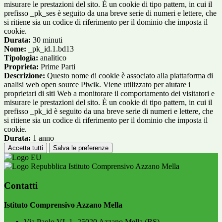
misurare le prestazioni del sito. È un cookie di tipo pattern, in cui il
prefisso _pk_ses è seguito da una breve serie di numeri e lettere, che
si ritiene sia un codice di riferimento per il dominio che imposta il
cookie.
Durata:
30 minuti
Nome:
_pk_id.1.bd13
Tipologia:
analitico
Proprieta:
Prime Parti
Descrizione:
Questo nome di cookie è associato alla piattaforma di
analisi web open source Piwik. Viene utilizzato per aiutare i
proprietari di siti Web a monitorare il comportamento dei visitatori e
misurare le prestazioni del sito. È un cookie di tipo pattern, in cui il
prefisso _pk_id è seguito da una breve serie di numeri e lettere, che
si ritiene sia un codice di riferimento per il dominio che imposta il
cookie.
Durata:
1 anno
Accetta tutti
Salva le preferenze
Istituto Comprensivo Azzano Mella
Contatti
Istituto Comprensivo Azzano Mella
Via Paolo VI, 1- 25020 Azzano Mella (BS)