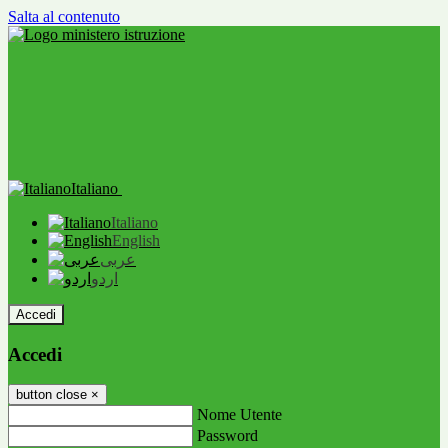
Salta al contenuto
Italiano
Italiano
English
عربى
اردو
Accedi
Accedi
button close
×
Nome Utente
Password