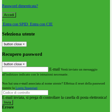
Password dimenticata?
-
Entra con SPID
Entra con CIE
Seleziona utente
button close
×
Recupero password
button close
×
E-mail
Verrà inviato un messaggio
all'indirizzo indicato con le istruzioni necessarie.
Non hai una e-mail associata al nome utente? Effettua il reset della password
tramite la
Login Spaggiari
E-mail inviata, si prega di controllare la casella di posta elettronica!
Errore