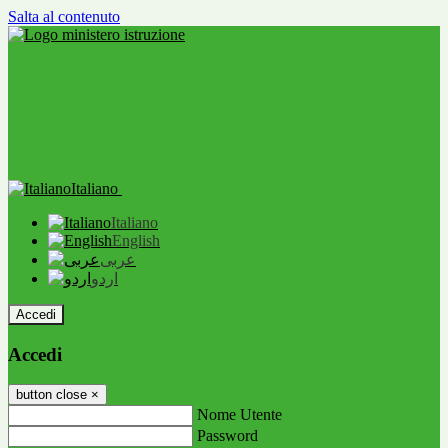
Salta al contenuto
Italiano
Italiano
English
عربى
اردو
Accedi
Accedi
button close
×
Nome Utente
Password