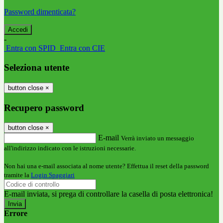
Password dimenticata?
-
Entra con SPID
Entra con CIE
Seleziona utente
button close
×
Recupero password
button close
×
E-mail
Verrà inviato un messaggio
all'indirizzo indicato con le istruzioni necessarie.
Non hai una e-mail associata al nome utente? Effettua il reset della password
tramite la
Login Spaggiari
E-mail inviata, si prega di controllare la casella di posta elettronica!
Errore