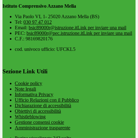
Istituto Comprensivo Azzano Mella
Via Paolo VI, 1- 25020 Azzano Mella (BS)
Tel:
030 97 47 012
Email:
bsic89000r@istruzione.it
Link per inviare una mail
PEC:
bsic89000r@pec.istruzione.it
Link per inviare una mail
C.F.: 98169820176
cod. univoco ufficio: UFCKL5
Sezione Link Utili
Cookie policy
Note legali
Informativa Privacy
Ufficio Relazioni con il Pubblico
Dichiarazione di accessibilità
Obiettivi di accessibilità
Whistleblowing
Gestione consensi cookie
Amministrazione trasparente