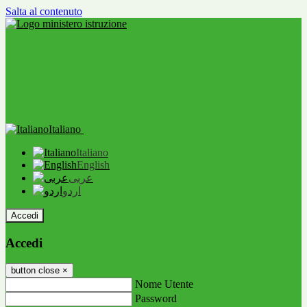
Salta al contenuto
Italiano
Italiano
English
عربى
اردو
Accedi
Accedi
button close
×
Nome Utente
Password