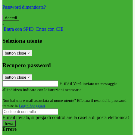
Password dimenticata?
-
Entra con SPID
Entra con CIE
Seleziona utente
button close
×
Recupero password
button close
×
E-mail
Verrà inviato un messaggio
all'indirizzo indicato con le istruzioni necessarie.
Non hai una e-mail associata al nome utente? Effettua il reset della password
tramite la
Login Spaggiari
E-mail inviata, si prega di controllare la casella di posta elettronica!
Errore