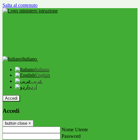
Salta al contenuto
Italiano
Italiano
English
عربى
اردو
Accedi
Accedi
button close
×
Nome Utente
Password