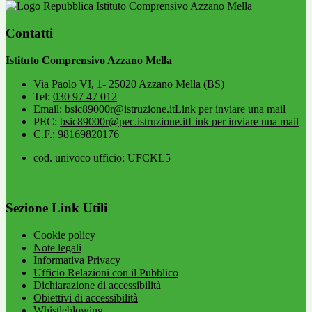
Istituto Comprensivo Azzano Mella
Contatti
Istituto Comprensivo Azzano Mella
Via Paolo VI, 1- 25020 Azzano Mella (BS)
Tel:
030 97 47 012
Email:
bsic89000r@istruzione.it
Link per inviare una mail
PEC:
bsic89000r@pec.istruzione.it
Link per inviare una mail
C.F.: 98169820176
cod. univoco ufficio: UFCKL5
Sezione Link Utili
Cookie policy
Note legali
Informativa Privacy
Ufficio Relazioni con il Pubblico
Dichiarazione di accessibilità
Obiettivi di accessibilità
Whistleblowing