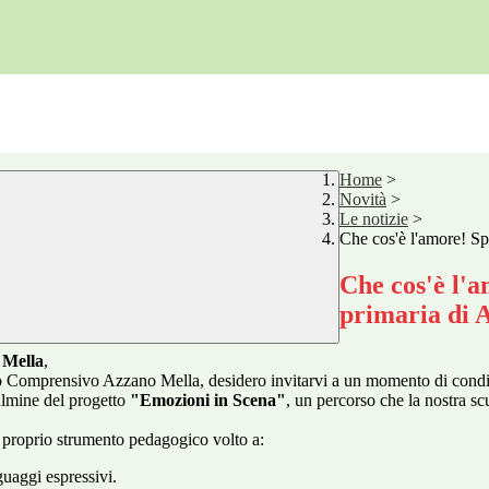
Home
>
Novità
>
Le notizie
>
Che cos'è l'amore! Sp
Che cos'è l'a
primaria di 
 Mella
,
uto Comprensivo Azzano Mella, desidero invitarvi a un momento di condivis
ulmine del progetto
"Emozioni in Scena"
, un percorso che la nostra s
e proprio strumento pedagogico volto a:
guaggi espressivi
.