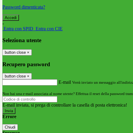
Password dimenticata?
-
Entra con SPID
Entra con CIE
Seleziona utente
button close
×
Recupero password
button close
×
E-mail
Verrà inviato un messaggio all'indirizz
Non hai una e-mail associata al nome utente? Effettua il reset della password tram
E-mail inviata, si prega di controllare la casella di posta elettronica!
Errore
Chiudi
Successo