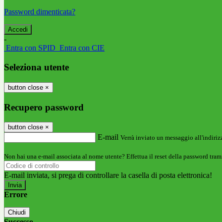
Password dimenticata?
-
Entra con SPID
Entra con CIE
Seleziona utente
button close
×
Recupero password
button close
×
E-mail
Verrà inviato un messaggio all'indirizz
Non hai una e-mail associata al nome utente? Effettua il reset della password tram
E-mail inviata, si prega di controllare la casella di posta elettronica!
Errore
Chiudi
Successo