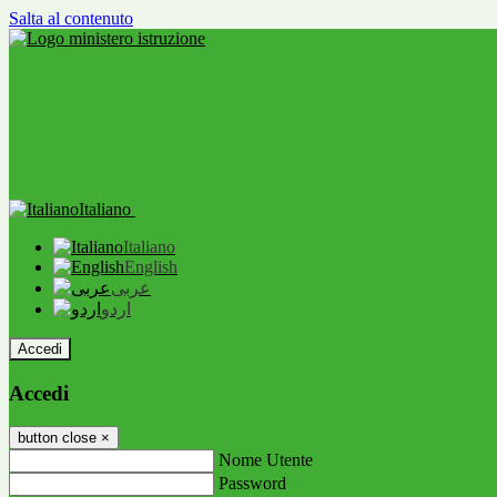
Salta al contenuto
Italiano
Italiano
English
عربى
اردو
Accedi
Accedi
button close
×
Nome Utente
Password