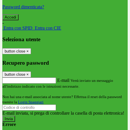
Password dimenticata?
-
Entra con SPID
Entra con CIE
Seleziona utente
button close
×
Recupero password
button close
×
E-mail
Verrà inviato un messaggio
all'indirizzo indicato con le istruzioni necessarie.
Non hai una e-mail associata al nome utente? Effettua il reset della password
tramite la
Login Spaggiari
E-mail inviata, si prega di controllare la casella di posta elettronica!
Errore