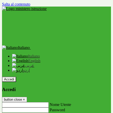
Salta al contenuto
Italiano
Italiano
English
عربى
اردو
Accedi
Accedi
button close
×
Nome Utente
Password