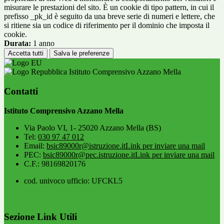
misurare le prestazioni del sito. È un cookie di tipo pattern, in cui il
prefisso _pk_id è seguito da una breve serie di numeri e lettere, che
si ritiene sia un codice di riferimento per il dominio che imposta il
cookie.
Durata:
1 anno
Accetta tutti
Salva le preferenze
Istituto Comprensivo Azzano Mella
Contatti
Istituto Comprensivo Azzano Mella
Via Paolo VI, 1- 25020 Azzano Mella (BS)
Tel:
030 97 47 012
Email:
bsic89000r@istruzione.it
Link per inviare una mail
PEC:
bsic89000r@pec.istruzione.it
Link per inviare una mail
C.F.: 98169820176
cod. univoco ufficio: UFCKL5
Sezione Link Utili