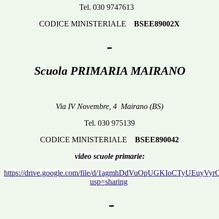
Tel. 030 9747613
CODICE MINISTERIALE
BSEE89002X
-
Scuola
PRIMARIA MAIRANO
Via IV Novembre, 4 Mairano (BS)
Tel. 030 975139
CODICE MINISTERIALE
BSEE890042
video scuole primarie:
https://drive.google.com/file/d/1agmhDdVuOpUGKIoCTyUEuyVyr
usp=sharing
-