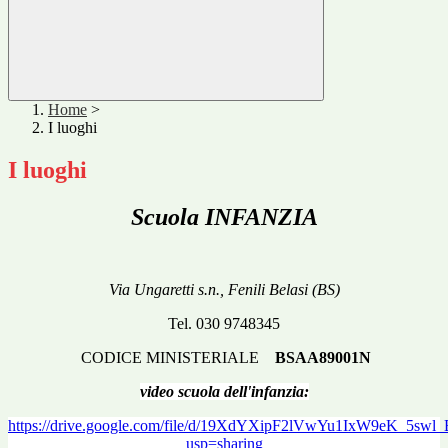
Home
>
I luoghi
I luoghi
Scuola
INFANZIA
Via Ungaretti s.n., Fenili Belasi (BS)
Tel. 030 9748345
CODICE MINISTERIALE
BSAA89001N
video scuola dell'infanzia:
https://drive.google.com/file/d/19XdYXipF2lVwYu1IxW9eK_5sw
usp=sharing