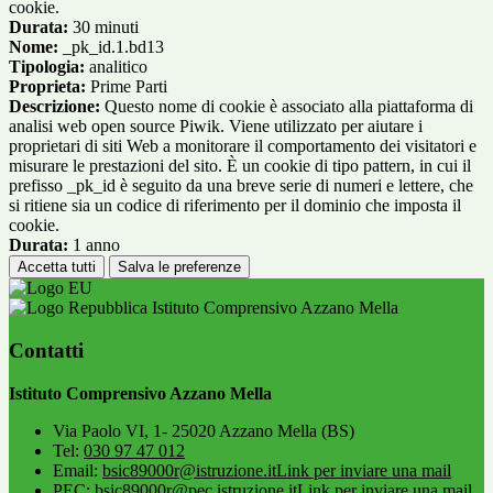
cookie.
Durata:
30 minuti
Nome:
_pk_id.1.bd13
Tipologia:
analitico
Proprieta:
Prime Parti
Descrizione:
Questo nome di cookie è associato alla piattaforma di
analisi web open source Piwik. Viene utilizzato per aiutare i
proprietari di siti Web a monitorare il comportamento dei visitatori e
misurare le prestazioni del sito. È un cookie di tipo pattern, in cui il
prefisso _pk_id è seguito da una breve serie di numeri e lettere, che
si ritiene sia un codice di riferimento per il dominio che imposta il
cookie.
Durata:
1 anno
Accetta tutti
Salva le preferenze
Istituto Comprensivo Azzano Mella
Contatti
Istituto Comprensivo Azzano Mella
Via Paolo VI, 1- 25020 Azzano Mella (BS)
Tel:
030 97 47 012
Email:
bsic89000r@istruzione.it
Link per inviare una mail
PEC:
bsic89000r@pec.istruzione.it
Link per inviare una mail