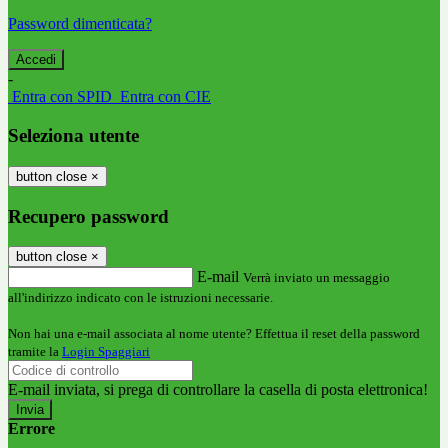
Password dimenticata?
-
Entra con SPID
Entra con CIE
Seleziona utente
button close
×
Recupero password
button close
×
E-mail
Verrà inviato un messaggio
all'indirizzo indicato con le istruzioni necessarie.
Non hai una e-mail associata al nome utente? Effettua il reset della password
tramite la
Login Spaggiari
E-mail inviata, si prega di controllare la casella di posta elettronica!
Errore