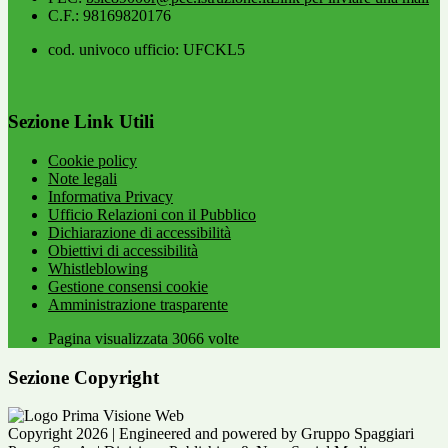
C.F.: 98169820176
cod. univoco ufficio: UFCKL5
Sezione Link Utili
Cookie policy
Note legali
Informativa Privacy
Ufficio Relazioni con il Pubblico
Dichiarazione di accessibilità
Obiettivi di accessibilità
Whistleblowing
Gestione consensi cookie
Amministrazione trasparente
Pagina visualizzata
3066
volte
Sezione Copyright
Copyright 2026 | Engineered and powered by Gruppo Spaggiari