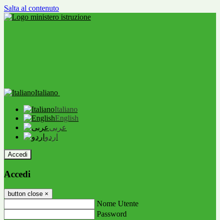
Salta al contenuto
Italiano
Italiano
English
عربى
اردو
Accedi
Accedi
button close
×
Nome Utente
Password