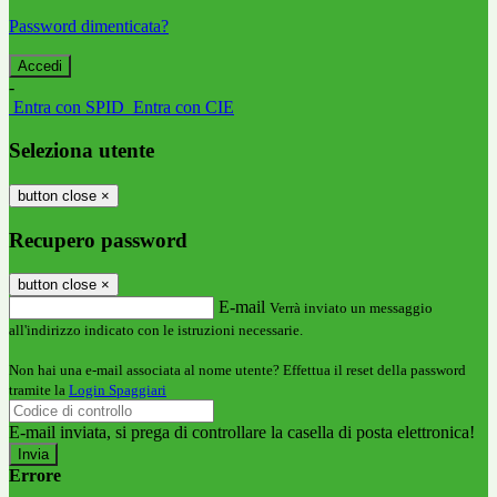
Password dimenticata?
-
Entra con SPID
Entra con CIE
Seleziona utente
button close
×
Recupero password
button close
×
E-mail
Verrà inviato un messaggio
all'indirizzo indicato con le istruzioni necessarie.
Non hai una e-mail associata al nome utente? Effettua il reset della password
tramite la
Login Spaggiari
E-mail inviata, si prega di controllare la casella di posta elettronica!
Errore