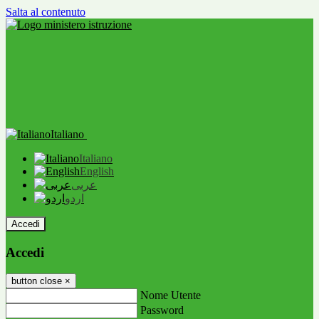
Salta al contenuto
Italiano
Italiano
English
عربى
اردو
Accedi
Accedi
button close
×
Nome Utente
Password