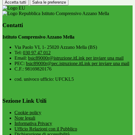
Accetta tutti
Salva le preferenze
Istituto Comprensivo Azzano Mella
Contatti
Istituto Comprensivo Azzano Mella
Via Paolo VI, 1- 25020 Azzano Mella (BS)
Tel:
030 97 47 012
Email:
bsic89000r@istruzione.it
Link per inviare una mail
PEC:
bsic89000r@pec.istruzione.it
Link per inviare una mail
C.F.: 98169820176
cod. univoco ufficio: UFCKL5
Sezione Link Utili
Cookie policy
Note legali
Informativa Privacy
Ufficio Relazioni con il Pubblico
Dichiarazione di accessibilità