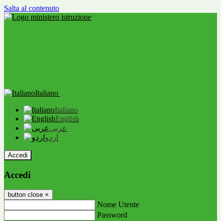
Salta al contenuto
Italiano
Italiano
English
عربى
اردو
Accedi
Accedi
button close
×
Nome Utente
Password