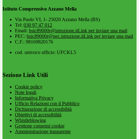
Istituto Comprensivo Azzano Mella
Via Paolo VI, 1- 25020 Azzano Mella (BS)
Tel:
030 97 47 012
Email:
bsic89000r@istruzione.it
Link per inviare una mail
PEC:
bsic89000r@pec.istruzione.it
Link per inviare una mail
C.F.: 98169820176
cod. univoco ufficio: UFCKL5
Sezione Link Utili
Cookie policy
Note legali
Informativa Privacy
Ufficio Relazioni con il Pubblico
Dichiarazione di accessibilità
Obiettivi di accessibilità
Whistleblowing
Gestione consensi cookie
Amministrazione trasparente