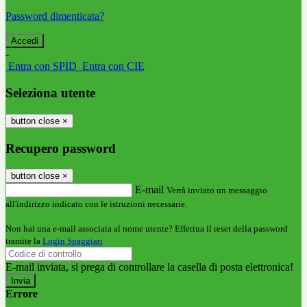
Password dimenticata?
-
Entra con SPID
Entra con CIE
Seleziona utente
button close
×
Recupero password
button close
×
E-mail
Verrà inviato un messaggio
all'indirizzo indicato con le istruzioni necessarie.
Non hai una e-mail associata al nome utente? Effettua il reset della password
tramite la
Login Spaggiari
E-mail inviata, si prega di controllare la casella di posta elettronica!
Errore