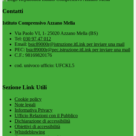
Contatti
Istituto Comprensivo Azzano Mella
Via Paolo VI, 1- 25020 Azzano Mella (BS)
Tel:
030 97 47 012
Email:
bsic89000r@istruzione.it
Link per inviare una mail
PEC:
bsic89000r@pec.istruzione.it
Link per inviare una mail
C.F.: 98169820176
cod. univoco ufficio: UFCKL5
Sezione Link Utili
Cookie policy
Note legali
Informativa Privacy
Ufficio Relazioni con il Pubblico
Dichiarazione di accessibilità
Obiettivi di accessibilità
Whistleblowing