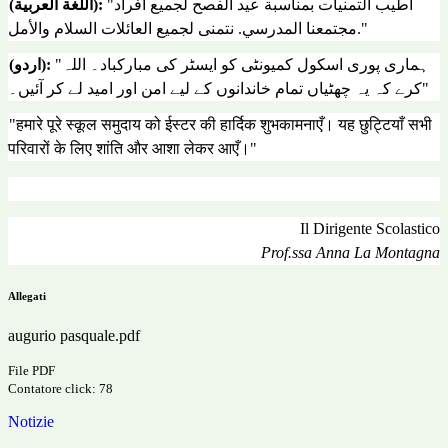
"أطيب التمنيات بمناسبة عيد الفصح لجميع أفراد
(اللغة العربية):
مجتمعنا المدرسي. نتمنى لجميع العائلات السلام والأمل."
"ہماری پوری اسکول کمیونٹی کو ایسٹر کی مبارکباد۔ اللہ
(اردو):
کرے کہ یہ چھٹیاں تمام خاندانوں کے لیے امن اور امید لے کر آئیں۔"
"
हमारे
पूरे
स्कूल
समुदाय
को
ईस्टर
की
हार्दिक
शुभकामनाएँ।
यह
छुट्टियाँ
सभी
परिवारों
के
लिए
शांति
और
आशा
लेकर
आएँ।
"
Il Dirigente Scolastico
Prof.ssa Anna La Montagna
Allegati
augurio pasquale.pdf
File PDF
Contatore click: 78
Notizie