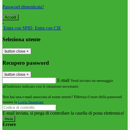
Password dimenticata?
-
Entra con SPID
Entra con CIE
Seleziona utente
button close
×
Recupero password
button close
×
E-mail
Verrà inviato un messaggio
all'indirizzo indicato con le istruzioni necessarie.
Non hai una e-mail associata al nome utente? Effettua il reset della password
tramite la
Login Spaggiari
E-mail inviata, si prega di controllare la casella di posta elettronica!
Errore