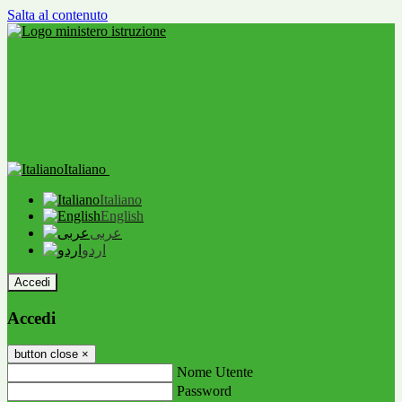
Salta al contenuto
Italiano
Italiano
English
عربى
اردو
Accedi
Accedi
button close
×
Nome Utente
Password