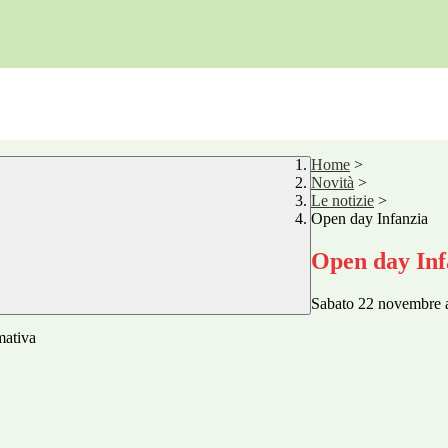
Home
>
Novità
>
Le notizie
>
Open day Infanzia
Open day Inf
Sabato 22 novembre a
mativa