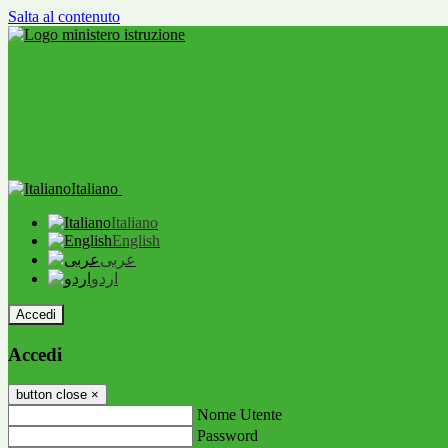
Salta al contenuto
Italiano
Italiano
English
عربى
اردو
Accedi
Accedi
button close
×
Nome Utente
Password