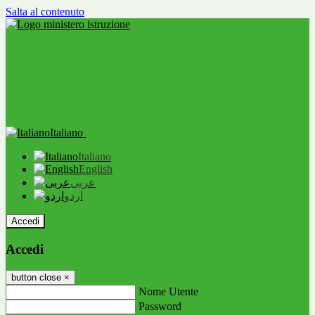
Salta al contenuto
Italiano
Italiano
English
عربى
اردو
Accedi
Accedi
button close
×
Nome Utente
Password