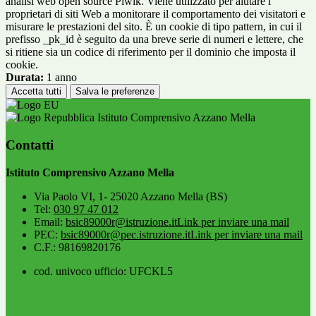
analisi web open source Piwik. Viene utilizzato per aiutare i
proprietari di siti Web a monitorare il comportamento dei visitatori e
misurare le prestazioni del sito. È un cookie di tipo pattern, in cui il
prefisso _pk_id è seguito da una breve serie di numeri e lettere, che
si ritiene sia un codice di riferimento per il dominio che imposta il
cookie.
Durata:
1 anno
Accetta tutti
Salva le preferenze
Istituto Comprensivo Azzano Mella
Contatti
Istituto Comprensivo Azzano Mella
Via Paolo VI, 1- 25020 Azzano Mella (BS)
Tel:
030 97 47 012
Email:
bsic89000r@istruzione.it
Link per inviare una mail
PEC:
bsic89000r@pec.istruzione.it
Link per inviare una mail
C.F.: 98169820176
cod. univoco ufficio: UFCKL5