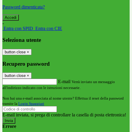
Password dimenticata?
-
Entra con SPID
Entra con CIE
Seleziona utente
button close
×
Recupero password
button close
×
E-mail
Verrà inviato un messaggio
all'indirizzo indicato con le istruzioni necessarie.
Non hai una e-mail associata al nome utente? Effettua il reset della password
tramite la
Login Spaggiari
E-mail inviata, si prega di controllare la casella di posta elettronica!
Errore