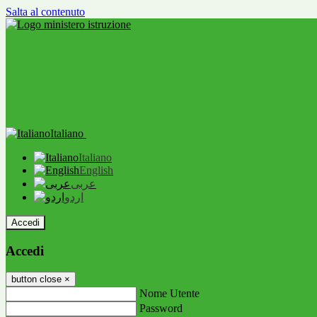
Salta al contenuto
Italiano
Italiano
English
عربى
اردو
Accedi
Accedi
button close
×
Nome Utente
Password