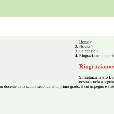
Home
>
Novità
>
Le notizie
>
Ringraziamento per in
Ringraziamen
Si ringrazia la Pro L
nostra scuola a seguit
n docente della scuola secondaria di primo grado, il cui impegno è stato 