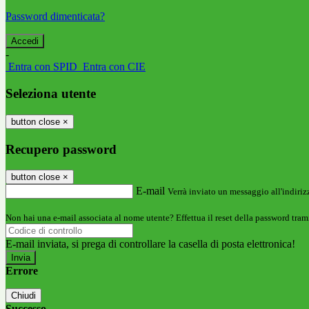
Password dimenticata?
-
Entra con SPID
Entra con CIE
Seleziona utente
button close
×
Recupero password
button close
×
E-mail
Verrà inviato un messaggio all'indirizz
Non hai una e-mail associata al nome utente? Effettua il reset della password tram
E-mail inviata, si prega di controllare la casella di posta elettronica!
Errore
Chiudi
Successo