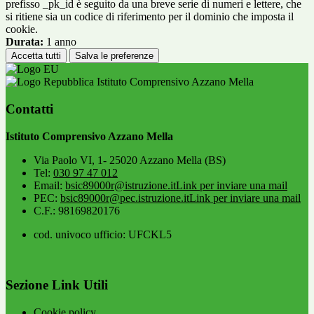
prefisso _pk_id è seguito da una breve serie di numeri e lettere, che
si ritiene sia un codice di riferimento per il dominio che imposta il
cookie.
Durata:
1 anno
Accetta tutti
Salva le preferenze
Istituto Comprensivo Azzano Mella
Contatti
Istituto Comprensivo Azzano Mella
Via Paolo VI, 1- 25020 Azzano Mella (BS)
Tel:
030 97 47 012
Email:
bsic89000r@istruzione.it
Link per inviare una mail
PEC:
bsic89000r@pec.istruzione.it
Link per inviare una mail
C.F.: 98169820176
cod. univoco ufficio: UFCKL5
Sezione Link Utili
Cookie policy