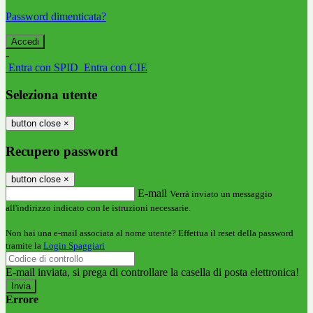
Password dimenticata?
-
Entra con SPID
Entra con CIE
Seleziona utente
button close
×
Recupero password
button close
×
E-mail
Verrà inviato un messaggio
all'indirizzo indicato con le istruzioni necessarie.
Non hai una e-mail associata al nome utente? Effettua il reset della password
tramite la
Login Spaggiari
E-mail inviata, si prega di controllare la casella di posta elettronica!
Errore