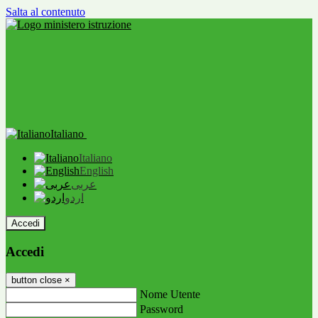
Salta al contenuto
Italiano
Italiano
English
عربى
اردو
Accedi
Accedi
button close
×
Nome Utente
Password