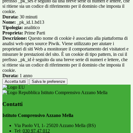
prefisso _pk_ses è seguito da una breve serie di numeri e lettere, che
si ritiene sia un codice di riferimento per il dominio che imposta il
cookie.
Durata:
30 minuti
Nome:
_pk_id.1.bd13
Tipologia:
analitico
Proprieta:
Prime Parti
Descrizione:
Questo nome di cookie è associato alla piattaforma di
analisi web open source Piwik. Viene utilizzato per aiutare i
proprietari di siti Web a monitorare il comportamento dei visitatori e
misurare le prestazioni del sito. È un cookie di tipo pattern, in cui il
prefisso _pk_id è seguito da una breve serie di numeri e lettere, che
si ritiene sia un codice di riferimento per il dominio che imposta il
cookie.
Durata:
1 anno
Accetta tutti
Salva le preferenze
Istituto Comprensivo Azzano Mella
Contatti
Istituto Comprensivo Azzano Mella
Via Paolo VI, 1- 25020 Azzano Mella (BS)
Tel:
030 97 47 012