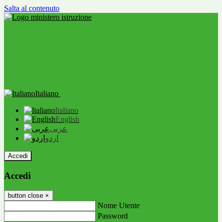
Salta al contenuto
Italiano
Italiano
English
عربى
اردو
Accedi
Accedi
button close
×
Nome Utente
Password