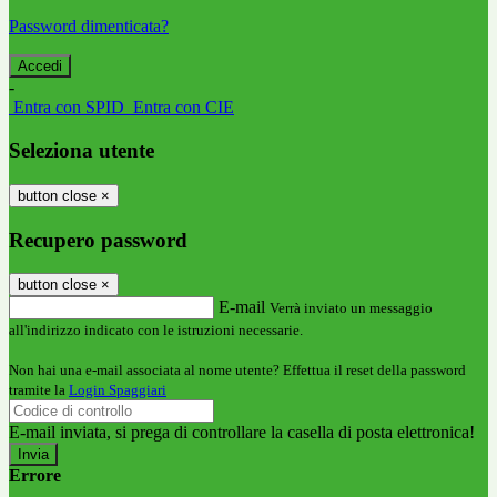
Password dimenticata?
-
Entra con SPID
Entra con CIE
Seleziona utente
button close
×
Recupero password
button close
×
E-mail
Verrà inviato un messaggio
all'indirizzo indicato con le istruzioni necessarie.
Non hai una e-mail associata al nome utente? Effettua il reset della password
tramite la
Login Spaggiari
E-mail inviata, si prega di controllare la casella di posta elettronica!
Errore