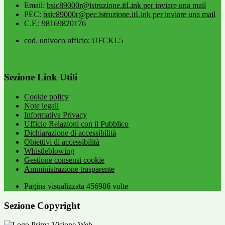
Email:
bsic89000r@istruzione.it
Link per inviare una mail
PEC:
bsic89000r@pec.istruzione.it
Link per inviare una mail
C.F.: 98169820176
cod. univoco ufficio: UFCKL5
Sezione Link Utili
Cookie policy
Note legali
Informativa Privacy
Ufficio Relazioni con il Pubblico
Dichiarazione di accessibilità
Obiettivi di accessibilità
Whistleblowing
Gestione consensi cookie
Amministrazione trasparente
Pagina visualizzata
456986
volte
Sezione Copyright