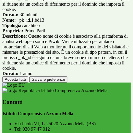
si ritiene sia un codice di riferimento per il dominio che imposta il
cookie.
Durata:
30 minuti
Nome:
_pk_id.1.bd13
Tipologia:
analitico
Proprieta:
Prime Parti
Descrizione:
Questo nome di cookie è associato alla piattaforma di
analisi web open source Piwik. Viene utilizzato per aiutare i
proprietari di siti Web a monitorare il comportamento dei visitatori e
misurare le prestazioni del sito. È un cookie di tipo pattern, in cui il
prefisso _pk_id è seguito da una breve serie di numeri e lettere, che
si ritiene sia un codice di riferimento per il dominio che imposta il
cookie.
Durata:
1 anno
Accetta tutti
Salva le preferenze
Istituto Comprensivo Azzano Mella
Contatti
Istituto Comprensivo Azzano Mella
Via Paolo VI, 1- 25020 Azzano Mella (BS)
Tel:
030 97 47 012