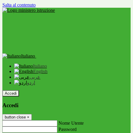
Salta al contenuto
Italiano
Italiano
English
عربى
اردو
Accedi
Accedi
button close
×
Nome Utente
Password