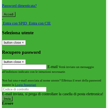
Password dimenticata?
-
Entra con SPID
Entra con CIE
Seleziona utente
button close
×
Recupero password
button close
×
E-mail
Verrà inviato un messaggio
all'indirizzo indicato con le istruzioni necessarie.
Non hai una e-mail associata al nome utente? Effettua il reset della password
tramite la
Login Spaggiari
E-mail inviata, si prega di controllare la casella di posta elettronica!
Errore