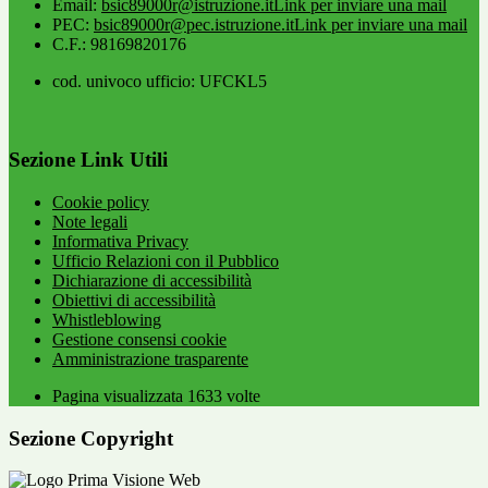
Email:
bsic89000r@istruzione.it
Link per inviare una mail
PEC:
bsic89000r@pec.istruzione.it
Link per inviare una mail
C.F.: 98169820176
cod. univoco ufficio: UFCKL5
Sezione Link Utili
Cookie policy
Note legali
Informativa Privacy
Ufficio Relazioni con il Pubblico
Dichiarazione di accessibilità
Obiettivi di accessibilità
Whistleblowing
Gestione consensi cookie
Amministrazione trasparente
Pagina visualizzata
1633
volte
Sezione Copyright