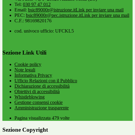
Tel:
030 97 47 012
Email:
bsic89000r@istruzione.it
Link per inviare una mail
PEC:
bsic89000r@pec.istruzione.it
Link per inviare una mail
C.F.: 98169820176
cod. univoco ufficio: UFCKL5
Sezione Link Utili
Cookie policy
Note legali
Informativa Privacy
Ufficio Relazioni con il Pubblico
Dichiarazione di accessibilità
Obiettivi di accessibilità
Whistleblowing
Gestione consensi cookie
Amministrazione trasparente
Pagina visualizzata
479
volte
Sezione Copyright