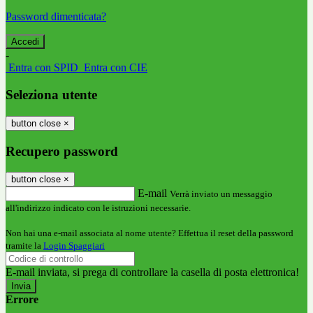
Password dimenticata?
-
Entra con SPID
Entra con CIE
Seleziona utente
button close
×
Recupero password
button close
×
E-mail
Verrà inviato un messaggio
all'indirizzo indicato con le istruzioni necessarie.
Non hai una e-mail associata al nome utente? Effettua il reset della password
tramite la
Login Spaggiari
E-mail inviata, si prega di controllare la casella di posta elettronica!
Errore