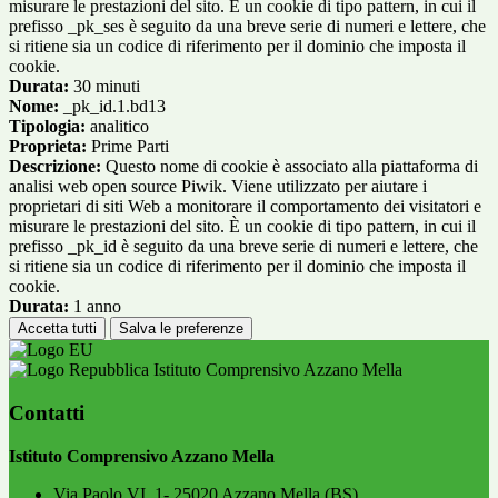
misurare le prestazioni del sito. È un cookie di tipo pattern, in cui il
prefisso _pk_ses è seguito da una breve serie di numeri e lettere, che
si ritiene sia un codice di riferimento per il dominio che imposta il
cookie.
Durata:
30 minuti
Nome:
_pk_id.1.bd13
Tipologia:
analitico
Proprieta:
Prime Parti
Descrizione:
Questo nome di cookie è associato alla piattaforma di
analisi web open source Piwik. Viene utilizzato per aiutare i
proprietari di siti Web a monitorare il comportamento dei visitatori e
misurare le prestazioni del sito. È un cookie di tipo pattern, in cui il
prefisso _pk_id è seguito da una breve serie di numeri e lettere, che
si ritiene sia un codice di riferimento per il dominio che imposta il
cookie.
Durata:
1 anno
Accetta tutti
Salva le preferenze
Istituto Comprensivo Azzano Mella
Contatti
Istituto Comprensivo Azzano Mella
Via Paolo VI, 1- 25020 Azzano Mella (BS)