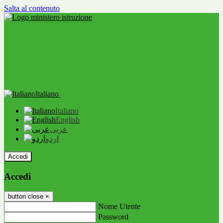
Salta al contenuto
Italiano
Italiano
English
عربى
اردو
Accedi
Accedi
button close
×
Nome Utente
Password