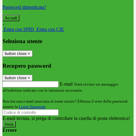
Password dimenticata?
-
Entra con SPID
Entra con CIE
Seleziona utente
button close
×
Recupero password
button close
×
E-mail
Verrà inviato un messaggio
all'indirizzo indicato con le istruzioni necessarie.
Non hai una e-mail associata al nome utente? Effettua il reset della password
tramite la
Login Spaggiari
E-mail inviata, si prega di controllare la casella di posta elettronica!
Errore