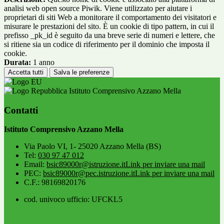
analisi web open source Piwik. Viene utilizzato per aiutare i
proprietari di siti Web a monitorare il comportamento dei visitatori e
misurare le prestazioni del sito. È un cookie di tipo pattern, in cui il
prefisso _pk_id è seguito da una breve serie di numeri e lettere, che
si ritiene sia un codice di riferimento per il dominio che imposta il
cookie.
Durata:
1 anno
Accetta tutti
Salva le preferenze
Istituto Comprensivo Azzano Mella
Contatti
Istituto Comprensivo Azzano Mella
Via Paolo VI, 1- 25020 Azzano Mella (BS)
Tel:
030 97 47 012
Email:
bsic89000r@istruzione.it
Link per inviare una mail
PEC:
bsic89000r@pec.istruzione.it
Link per inviare una mail
C.F.: 98169820176
cod. univoco ufficio: UFCKL5