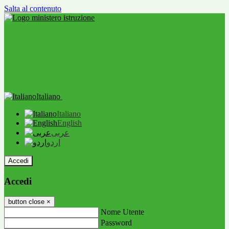
Salta al contenuto
Italiano
Italiano
English
عربى
اردو
Accedi
Accedi
button close
×
Nome Utente
Password