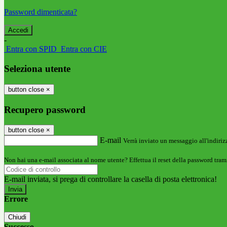
Password dimenticata?
-
Entra con SPID
Entra con CIE
Seleziona utente
button close
×
Recupero password
button close
×
E-mail
Verrà inviato un messaggio all'indirizz
Non hai una e-mail associata al nome utente? Effettua il reset della password tram
E-mail inviata, si prega di controllare la casella di posta elettronica!
Errore
Chiudi
Successo