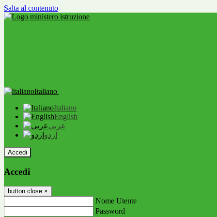
Salta al contenuto
Italiano
Italiano
English
عربى
اردو
Accedi
Accedi
button close
×
Nome Utente
Password