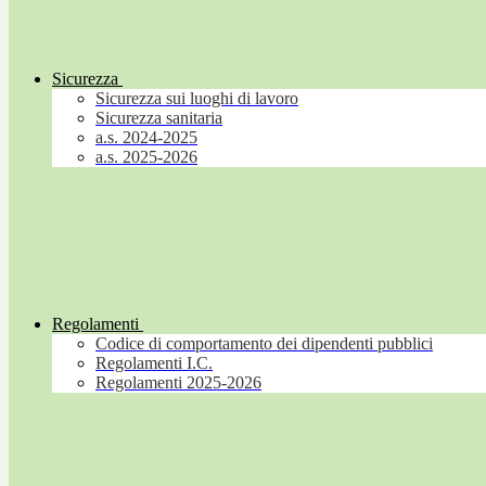
Sicurezza
Sicurezza sui luoghi di lavoro
Sicurezza sanitaria
a.s. 2024-2025
a.s. 2025-2026
Regolamenti
Codice di comportamento dei dipendenti pubblici
Regolamenti I.C.
Regolamenti 2025-2026