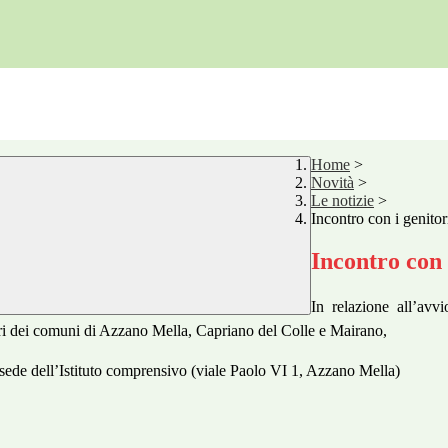
Home
>
Novità
>
Le notizie
>
Incontro con i genitor
Incontro con 
In relazione all’avv
datari dei comuni di Azzano Mella, Capriano del Colle e Mairano,
 sede dell’Istituto comprensivo
(viale Paolo VI 1, Azzano Mella)