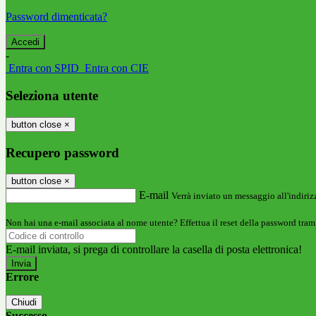
Password dimenticata?
-
Entra con SPID
Entra con CIE
Seleziona utente
button close
×
Recupero password
button close
×
E-mail
Verrà inviato un messaggio all'indirizz
Non hai una e-mail associata al nome utente? Effettua il reset della password tram
E-mail inviata, si prega di controllare la casella di posta elettronica!
Errore
Chiudi
Successo