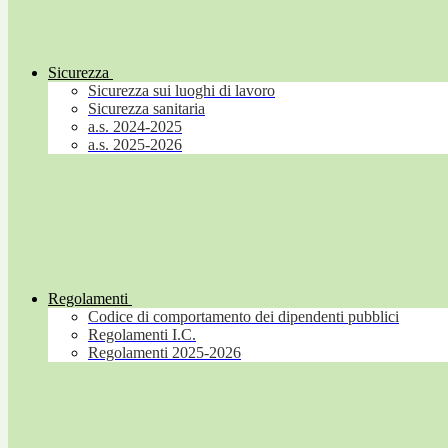
Sicurezza
Sicurezza sui luoghi di lavoro
Sicurezza sanitaria
a.s. 2024-2025
a.s. 2025-2026
Regolamenti
Codice di comportamento dei dipendenti pubblici
Regolamenti I.C.
Regolamenti 2025-2026