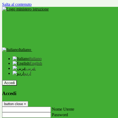
Salta al contenuto
Italiano
Italiano
English
عربى
اردو
Accedi
Accedi
button close
×
Nome Utente
Password