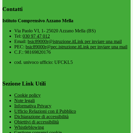
Contatti
Istituto Comprensivo Azzano Mella
Via Paolo VI, 1- 25020 Azzano Mella (BS)
Tel:
030 97 47 012
Email:
bsic89000r@istruzione.it
Link per inviare una mail
PEC:
bsic89000r@pec.istruzione.it
Link per inviare una mail
C.F.: 98169820176
cod. univoco ufficio: UFCKL5
Sezione Link Utili
Cookie policy
Note legali
Informativa Privacy
Ufficio Relazioni con il Pubblico
Dichiarazione di accessibilità
Obiettivi di accessibilità
Whistleblowing
Gestione consensi cookie