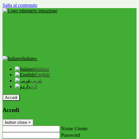
Salta al contenuto
Italiano
Italiano
English
عربى
اردو
Accedi
Accedi
button close
×
Nome Utente
Password