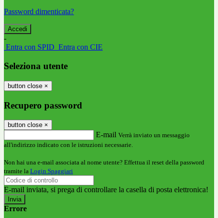
Password dimenticata?
-
Entra con SPID
Entra con CIE
Seleziona utente
button close
×
Recupero password
button close
×
E-mail
Verrà inviato un messaggio
all'indirizzo indicato con le istruzioni necessarie.
Non hai una e-mail associata al nome utente? Effettua il reset della password
tramite la
Login Spaggiari
E-mail inviata, si prega di controllare la casella di posta elettronica!
Errore