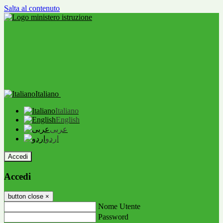
Salta al contenuto
Italiano
Italiano
English
عربى
اردو
Accedi
Accedi
button close
×
Nome Utente
Password