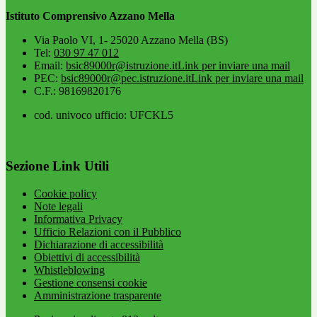
Istituto Comprensivo Azzano Mella
Via Paolo VI, 1- 25020 Azzano Mella (BS)
Tel:
030 97 47 012
Email:
bsic89000r@istruzione.it
Link per inviare una mail
PEC:
bsic89000r@pec.istruzione.it
Link per inviare una mail
C.F.: 98169820176
cod. univoco ufficio: UFCKL5
Sezione Link Utili
Cookie policy
Note legali
Informativa Privacy
Ufficio Relazioni con il Pubblico
Dichiarazione di accessibilità
Obiettivi di accessibilità
Whistleblowing
Gestione consensi cookie
Amministrazione trasparente