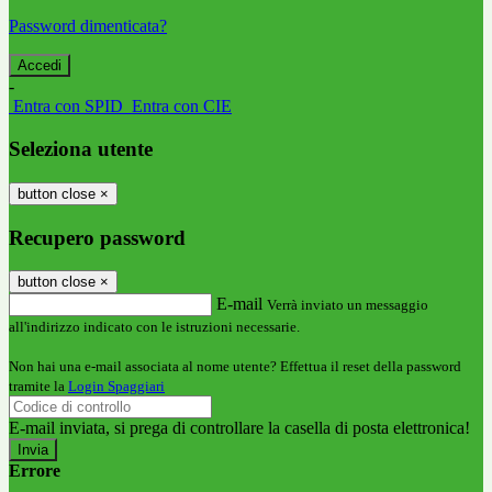
Password dimenticata?
-
Entra con SPID
Entra con CIE
Seleziona utente
button close
×
Recupero password
button close
×
E-mail
Verrà inviato un messaggio
all'indirizzo indicato con le istruzioni necessarie.
Non hai una e-mail associata al nome utente? Effettua il reset della password
tramite la
Login Spaggiari
E-mail inviata, si prega di controllare la casella di posta elettronica!
Errore