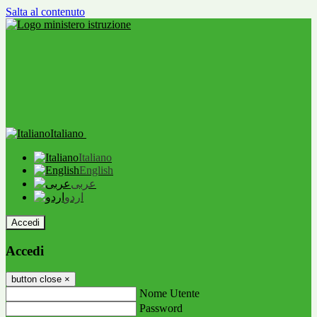
Salta al contenuto
Italiano
Italiano
English
عربى
اردو
Accedi
Accedi
button close
×
Nome Utente
Password