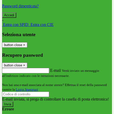
Password dimenticata?
-
Entra con SPID
Entra con CIE
Seleziona utente
button close
×
Recupero password
button close
×
E-mail
Verrà inviato un messaggio
all'indirizzo indicato con le istruzioni necessarie.
Non hai una e-mail associata al nome utente? Effettua il reset della password
tramite la
Login Spaggiari
E-mail inviata, si prega di controllare la casella di posta elettronica!
Errore