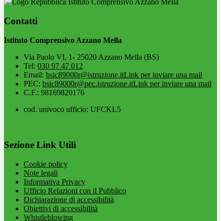
Istituto Comprensivo Azzano Mella
Contatti
Istituto Comprensivo Azzano Mella
Via Paolo VI, 1- 25020 Azzano Mella (BS)
Tel:
030 97 47 012
Email:
bsic89000r@istruzione.it
Link per inviare una mail
PEC:
bsic89000r@pec.istruzione.it
Link per inviare una mail
C.F.: 98169820176
cod. univoco ufficio: UFCKL5
Sezione Link Utili
Cookie policy
Note legali
Informativa Privacy
Ufficio Relazioni con il Pubblico
Dichiarazione di accessibilità
Obiettivi di accessibilità
Whistleblowing