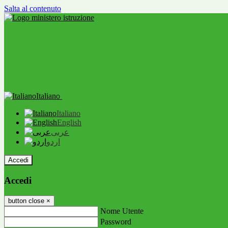
Salta al contenuto
Italiano
Italiano
English
عربى
اردو
Accedi
Accedi
button close
×
Nome Utente
Password