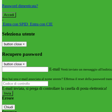
Password dimenticata?
-
Entra con SPID
Entra con CIE
Seleziona utente
button close
×
Recupero password
button close
×
E-mail
Verrà inviato un messaggio all'indirizz
Non hai una e-mail associata al nome utente? Effettua il reset della password tram
E-mail inviata, si prega di controllare la casella di posta elettronica!
Errore
Chiudi
Successo