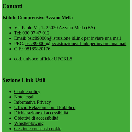
Contatti
Istituto Comprensivo Azzano Mella
Via Paolo VI, 1- 25020 Azzano Mella (BS)
Tel:
030 97 47 012
Email:
bsic89000r@istruzione.it
Link per inviare una mail
PEC:
bsic89000r@pec.istruzione.it
Link per inviare una mail
C.F.: 98169820176
cod. univoco ufficio: UFCKL5
Sezione Link Utili
Cookie policy
Note legali
Informativa Privacy
Ufficio Relazioni con il Pubblico
Dichiarazione di accessibilità
Obiettivi di accessibilità
Whistleblowing
Gestione consensi cookie