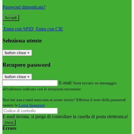
Password dimenticata?
-
Entra con SPID
Entra con CIE
Seleziona utente
button close
×
Recupero password
button close
×
E-mail
Verrà inviato un messaggio
all'indirizzo indicato con le istruzioni necessarie.
Non hai una e-mail associata al nome utente? Effettua il reset della password
tramite la
Login Spaggiari
E-mail inviata, si prega di controllare la casella di posta elettronica!
Errore