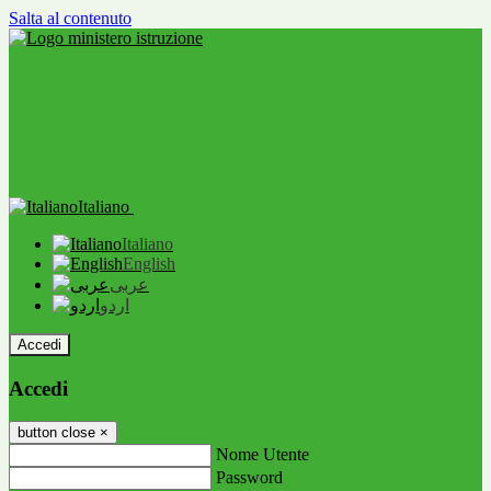
Salta al contenuto
Italiano
Italiano
English
عربى
اردو
Accedi
Accedi
button close
×
Nome Utente
Password