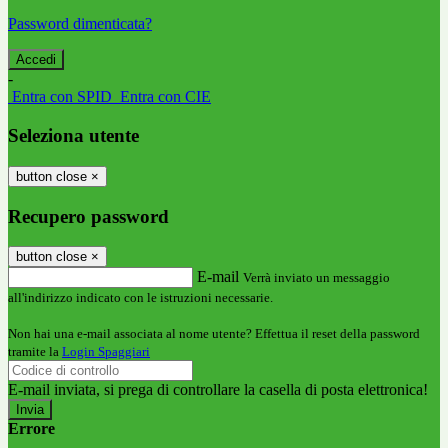
Password dimenticata?
-
Entra con SPID
Entra con CIE
Seleziona utente
button close
×
Recupero password
button close
×
E-mail
Verrà inviato un messaggio
all'indirizzo indicato con le istruzioni necessarie.
Non hai una e-mail associata al nome utente? Effettua il reset della password
tramite la
Login Spaggiari
E-mail inviata, si prega di controllare la casella di posta elettronica!
Errore