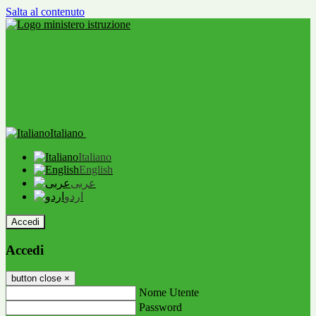
Salta al contenuto
Italiano
Italiano
English
عربى
اردو
Accedi
Accedi
button close
×
Nome Utente
Password