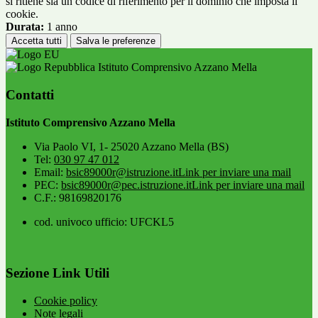
si ritiene sia un codice di riferimento per il dominio che imposta il
cookie.
Durata:
1 anno
Accetta tutti
Salva le preferenze
Istituto Comprensivo Azzano Mella
Contatti
Istituto Comprensivo Azzano Mella
Via Paolo VI, 1- 25020 Azzano Mella (BS)
Tel:
030 97 47 012
Email:
bsic89000r@istruzione.it
Link per inviare una mail
PEC:
bsic89000r@pec.istruzione.it
Link per inviare una mail
C.F.: 98169820176
cod. univoco ufficio: UFCKL5
Sezione Link Utili
Cookie policy
Note legali