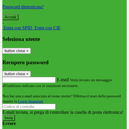
Password dimenticata?
-
Entra con SPID
Entra con CIE
Seleziona utente
button close
×
Recupero password
button close
×
E-mail
Verrà inviato un messaggio
all'indirizzo indicato con le istruzioni necessarie.
Non hai una e-mail associata al nome utente? Effettua il reset della password
tramite la
Login Spaggiari
E-mail inviata, si prega di controllare la casella di posta elettronica!
Errore