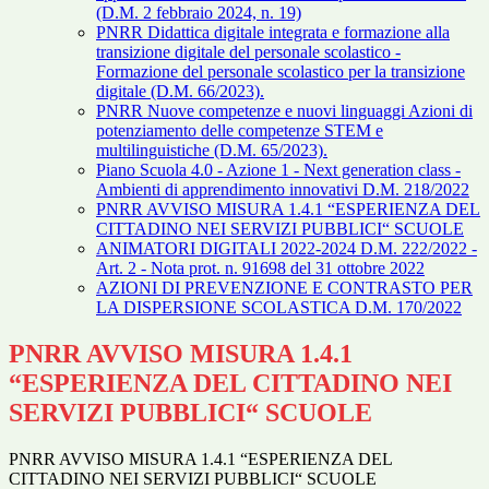
(D.M. 2 febbraio 2024, n. 19)
PNRR Didattica digitale integrata e formazione alla
transizione digitale del personale scolastico -
Formazione del personale scolastico per la transizione
digitale (D.M. 66/2023).
PNRR Nuove competenze e nuovi linguaggi Azioni di
potenziamento delle competenze STEM e
multilinguistiche (D.M. 65/2023).
Piano Scuola 4.0 - Azione 1 - Next generation class -
Ambienti di apprendimento innovativi D.M. 218/2022
PNRR AVVISO MISURA 1.4.1 “ESPERIENZA DEL
CITTADINO NEI SERVIZI PUBBLICI“ SCUOLE
ANIMATORI DIGITALI 2022-2024 D.M. 222/2022 -
Art. 2 - Nota prot. n. 91698 del 31 ottobre 2022
AZIONI DI PREVENZIONE E CONTRASTO PER
LA DISPERSIONE SCOLASTICA D.M. 170/2022
PNRR AVVISO MISURA 1.4.1
“ESPERIENZA DEL CITTADINO NEI
SERVIZI PUBBLICI“ SCUOLE
PNRR AVVISO MISURA 1.4.1 “ESPERIENZA DEL
CITTADINO NEI SERVIZI PUBBLICI“ SCUOLE