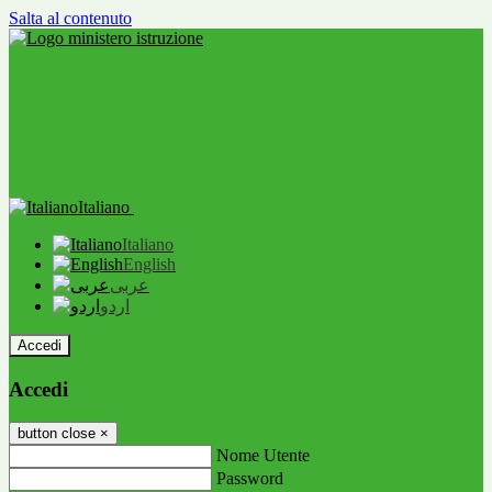
Salta al contenuto
Italiano
Italiano
English
عربى
اردو
Accedi
Accedi
button close
×
Nome Utente
Password