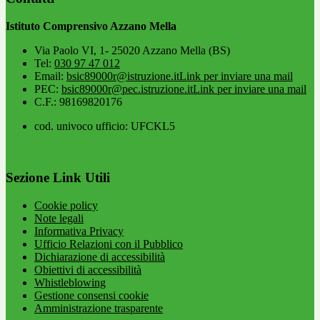
Istituto Comprensivo Azzano Mella
Via Paolo VI, 1- 25020 Azzano Mella (BS)
Tel:
030 97 47 012
Email:
bsic89000r@istruzione.it
Link per inviare una mail
PEC:
bsic89000r@pec.istruzione.it
Link per inviare una mail
C.F.: 98169820176
cod. univoco ufficio: UFCKL5
Sezione Link Utili
Cookie policy
Note legali
Informativa Privacy
Ufficio Relazioni con il Pubblico
Dichiarazione di accessibilità
Obiettivi di accessibilità
Whistleblowing
Gestione consensi cookie
Amministrazione trasparente