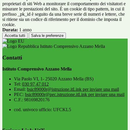
proprietari di siti Web a monitorare il comportamento dei visitatori e
misurare le prestazioni del sito. È un cookie di tipo pattern, in cui il
prefisso _pk_id è seguito da una breve serie di numeri e lettere, che
si ritiene sia un codice di riferimento per il dominio che imposta il
cookie.
Durata:
1 anno
Accetta tutti
Salva le preferenze
Istituto Comprensivo Azzano Mella
Contatti
Istituto Comprensivo Azzano Mella
Via Paolo VI, 1- 25020 Azzano Mella (BS)
Tel:
030 97 47 012
Email:
bsic89000r@istruzione.it
Link per inviare una mail
PEC:
bsic89000r@pec.istruzione.it
Link per inviare una mail
C.F.: 98169820176
cod. univoco ufficio: UFCKL5