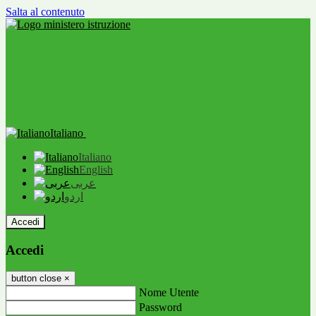
Salta al contenuto
Italiano
Italiano
English
عربى
اردو
Accedi
Accedi
button close
×
Nome Utente
Password