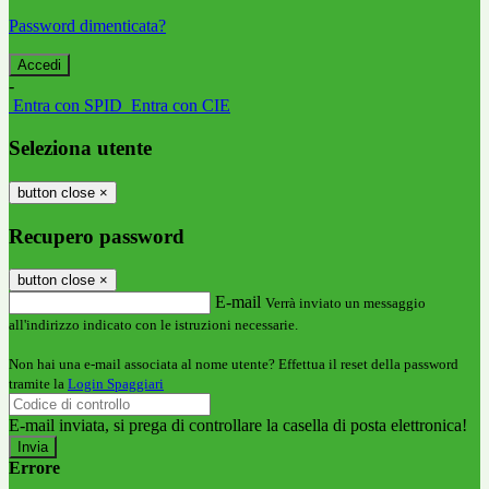
Password dimenticata?
-
Entra con SPID
Entra con CIE
Seleziona utente
button close
×
Recupero password
button close
×
E-mail
Verrà inviato un messaggio
all'indirizzo indicato con le istruzioni necessarie.
Non hai una e-mail associata al nome utente? Effettua il reset della password
tramite la
Login Spaggiari
E-mail inviata, si prega di controllare la casella di posta elettronica!
Errore