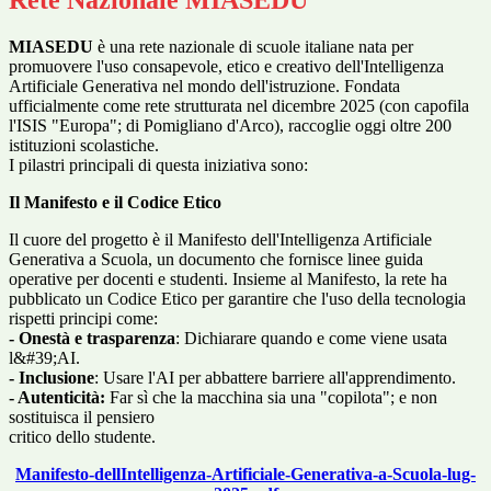
Rete Nazionale MIASEDU
MIASEDU
è una rete nazionale di scuole italiane nata per
promuovere l'uso consapevole, etico e creativo dell'Intelligenza
Artificiale Generativa nel mondo dell'istruzione. Fondata
ufficialmente come rete strutturata nel dicembre 2025 (con capofila
l'ISIS "Europa"; di Pomigliano d'Arco), raccoglie oggi oltre 200
istituzioni scolastiche.
I pilastri principali di questa iniziativa sono:
Il Manifesto e il Codice Etico
Il cuore del progetto è il Manifesto dell'Intelligenza Artificiale
Generativa a Scuola, un documento che fornisce linee guida
operative per docenti e studenti. Insieme al Manifesto, la rete ha
pubblicato un Codice Etico per garantire che l'uso della tecnologia
rispetti principi come:
- Onestà e trasparenza
: Dichiarare quando e come viene usata
l&#39;AI.
- Inclusione
: Usare l'AI per abbattere barriere all'apprendimento.
- Autenticità:
Far sì che la macchina sia una "copilota"; e non
sostituisca il pensiero
critico dello studente.
Manifesto-dellIntelligenza-Artificiale-Generativa-a-Scuola-lug-