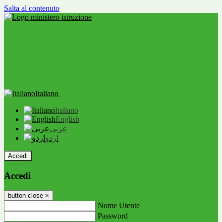
Salta al contenuto
Italiano
Italiano
English
عربى
اردو
Accedi
Accedi
button close
×
Nome Utente
Password