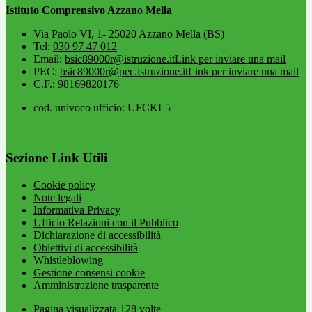
Istituto Comprensivo Azzano Mella
Via Paolo VI, 1- 25020 Azzano Mella (BS)
Tel:
030 97 47 012
Email:
bsic89000r@istruzione.it
Link per inviare una mail
PEC:
bsic89000r@pec.istruzione.it
Link per inviare una mail
C.F.: 98169820176
cod. univoco ufficio: UFCKL5
Sezione Link Utili
Cookie policy
Note legali
Informativa Privacy
Ufficio Relazioni con il Pubblico
Dichiarazione di accessibilità
Obiettivi di accessibilità
Whistleblowing
Gestione consensi cookie
Amministrazione trasparente
Pagina visualizzata
128
volte