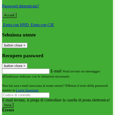
Password dimenticata?
-
Entra con SPID
Entra con CIE
Seleziona utente
button close
×
Recupero password
button close
×
E-mail
Verrà inviato un messaggio
all'indirizzo indicato con le istruzioni necessarie.
Non hai una e-mail associata al nome utente? Effettua il reset della password
tramite la
Login Spaggiari
E-mail inviata, si prega di controllare la casella di posta elettronica!
Errore