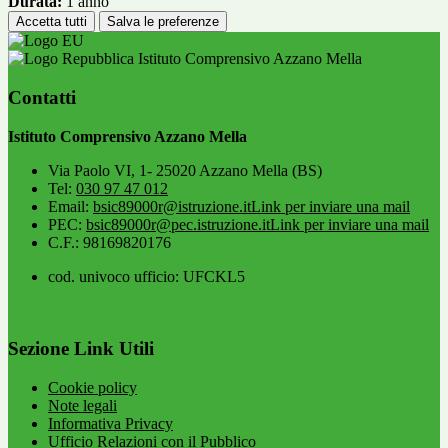
Durata:
1 anno
Accetta tutti
Salva le preferenze
Istituto Comprensivo Azzano Mella
Contatti
Istituto Comprensivo Azzano Mella
Via Paolo VI, 1- 25020 Azzano Mella (BS)
Tel:
030 97 47 012
Email:
bsic89000r@istruzione.it
Link per inviare una mail
PEC:
bsic89000r@pec.istruzione.it
Link per inviare una mail
C.F.: 98169820176
cod. univoco ufficio: UFCKL5
Sezione Link Utili
Cookie policy
Note legali
Informativa Privacy
Ufficio Relazioni con il Pubblico