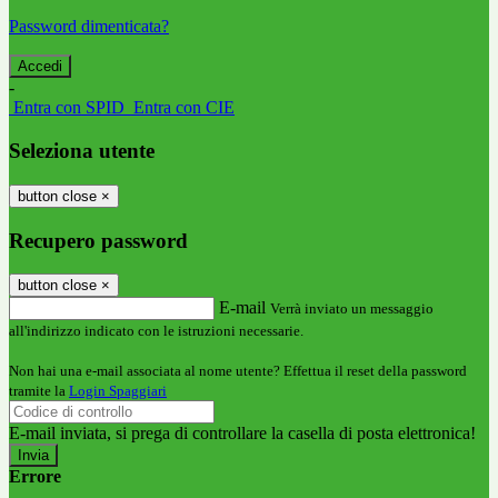
Password dimenticata?
-
Entra con SPID
Entra con CIE
Seleziona utente
button close
×
Recupero password
button close
×
E-mail
Verrà inviato un messaggio
all'indirizzo indicato con le istruzioni necessarie.
Non hai una e-mail associata al nome utente? Effettua il reset della password
tramite la
Login Spaggiari
E-mail inviata, si prega di controllare la casella di posta elettronica!
Errore