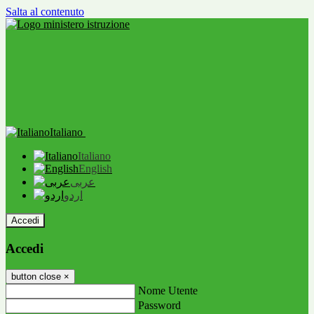
Salta al contenuto
Italiano
Italiano
English
عربى
اردو
Accedi
Accedi
button close
×
Nome Utente
Password