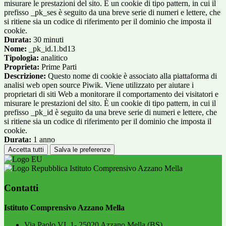
misurare le prestazioni del sito. È un cookie di tipo pattern, in cui il
prefisso _pk_ses è seguito da una breve serie di numeri e lettere, che
si ritiene sia un codice di riferimento per il dominio che imposta il
cookie.
Durata:
30 minuti
Nome:
_pk_id.1.bd13
Tipologia:
analitico
Proprieta:
Prime Parti
Descrizione:
Questo nome di cookie è associato alla piattaforma di
analisi web open source Piwik. Viene utilizzato per aiutare i
proprietari di siti Web a monitorare il comportamento dei visitatori e
misurare le prestazioni del sito. È un cookie di tipo pattern, in cui il
prefisso _pk_id è seguito da una breve serie di numeri e lettere, che
si ritiene sia un codice di riferimento per il dominio che imposta il
cookie.
Durata:
1 anno
Accetta tutti
Salva le preferenze
Istituto Comprensivo Azzano Mella
Contatti
Istituto Comprensivo Azzano Mella
Via Paolo VI, 1- 25020 Azzano Mella (BS)