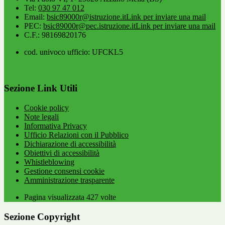
Tel:
030 97 47 012
Email:
bsic89000r@istruzione.it
Link per inviare una mail
PEC:
bsic89000r@pec.istruzione.it
Link per inviare una mail
C.F.: 98169820176
cod. univoco ufficio: UFCKL5
Sezione Link Utili
Cookie policy
Note legali
Informativa Privacy
Ufficio Relazioni con il Pubblico
Dichiarazione di accessibilità
Obiettivi di accessibilità
Whistleblowing
Gestione consensi cookie
Amministrazione trasparente
Pagina visualizzata
427
volte
Sezione Copyright