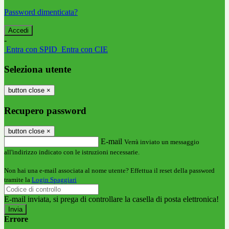
Password dimenticata?
-
Entra con SPID
Entra con CIE
Seleziona utente
button close
×
Recupero password
button close
×
E-mail
Verrà inviato un messaggio
all'indirizzo indicato con le istruzioni necessarie.
Non hai una e-mail associata al nome utente? Effettua il reset della password
tramite la
Login Spaggiari
E-mail inviata, si prega di controllare la casella di posta elettronica!
Errore