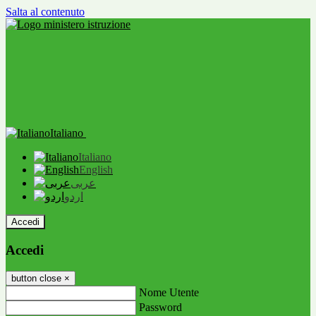
Salta al contenuto
Italiano
Italiano
English
عربى
اردو
Accedi
Accedi
button close
×
Nome Utente
Password