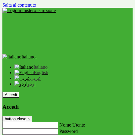
Salta al contenuto
Italiano
Italiano
English
عربى
اردو
Accedi
Accedi
button close
×
Nome Utente
Password