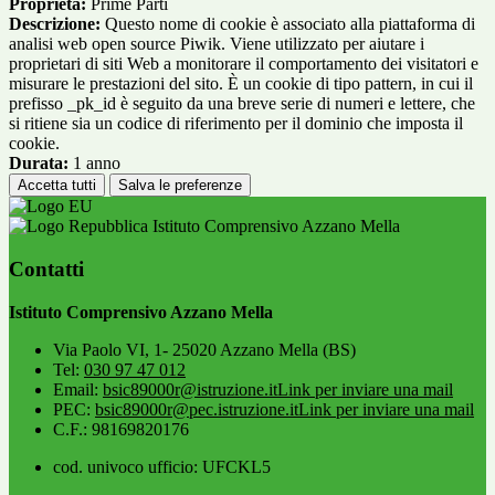
Proprieta:
Prime Parti
Descrizione:
Questo nome di cookie è associato alla piattaforma di
analisi web open source Piwik. Viene utilizzato per aiutare i
proprietari di siti Web a monitorare il comportamento dei visitatori e
misurare le prestazioni del sito. È un cookie di tipo pattern, in cui il
prefisso _pk_id è seguito da una breve serie di numeri e lettere, che
si ritiene sia un codice di riferimento per il dominio che imposta il
cookie.
Durata:
1 anno
Accetta tutti
Salva le preferenze
Istituto Comprensivo Azzano Mella
Contatti
Istituto Comprensivo Azzano Mella
Via Paolo VI, 1- 25020 Azzano Mella (BS)
Tel:
030 97 47 012
Email:
bsic89000r@istruzione.it
Link per inviare una mail
PEC:
bsic89000r@pec.istruzione.it
Link per inviare una mail
C.F.: 98169820176
cod. univoco ufficio: UFCKL5