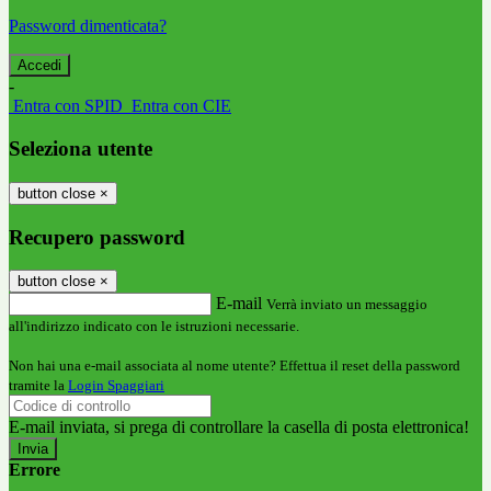
Password dimenticata?
-
Entra con SPID
Entra con CIE
Seleziona utente
button close
×
Recupero password
button close
×
E-mail
Verrà inviato un messaggio
all'indirizzo indicato con le istruzioni necessarie.
Non hai una e-mail associata al nome utente? Effettua il reset della password
tramite la
Login Spaggiari
E-mail inviata, si prega di controllare la casella di posta elettronica!
Errore