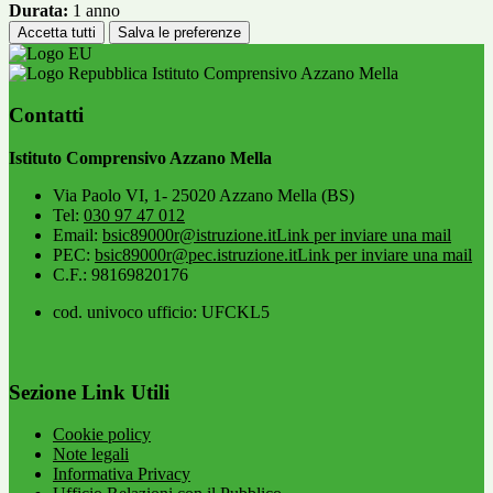
Durata:
1 anno
Accetta tutti
Salva le preferenze
Istituto Comprensivo Azzano Mella
Contatti
Istituto Comprensivo Azzano Mella
Via Paolo VI, 1- 25020 Azzano Mella (BS)
Tel:
030 97 47 012
Email:
bsic89000r@istruzione.it
Link per inviare una mail
PEC:
bsic89000r@pec.istruzione.it
Link per inviare una mail
C.F.: 98169820176
cod. univoco ufficio: UFCKL5
Sezione Link Utili
Cookie policy
Note legali
Informativa Privacy