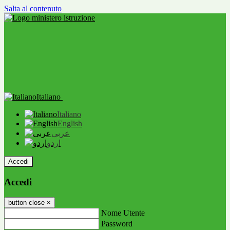
Salta al contenuto
Italiano
Italiano
English
عربى
اردو
Accedi
Accedi
button close
×
Nome Utente
Password