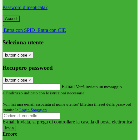
Password dimenticata?
-
Entra con SPID
Entra con CIE
Seleziona utente
button close
×
Recupero password
button close
×
E-mail
Verrà inviato un messaggio
all'indirizzo indicato con le istruzioni necessarie.
Non hai una e-mail associata al nome utente? Effettua il reset della password
tramite la
Login Spaggiari
E-mail inviata, si prega di controllare la casella di posta elettronica!
Errore