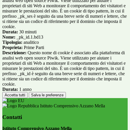
analisi web open source Piwik. Viene utilizzato per aiutare i
proprietari di siti Web a monitorare il comportamento dei visitatori e
misurare le prestazioni del sito. È un cookie di tipo pattern, in cui il
prefisso _pk_ses è seguito da una breve serie di numeri e lettere, che
si ritiene sia un codice di riferimento per il dominio che imposta il
cookie.
Durata:
30 minuti
Nome:
_pk_id.1.bd13
Tipologia:
analitico
Proprieta:
Prime Parti
Descrizione:
Questo nome di cookie è associato alla piattaforma di
analisi web open source Piwik. Viene utilizzato per aiutare i
proprietari di siti Web a monitorare il comportamento dei visitatori e
misurare le prestazioni del sito. È un cookie di tipo pattern, in cui il
prefisso _pk_id è seguito da una breve serie di numeri e lettere, che
si ritiene sia un codice di riferimento per il dominio che imposta il
cookie.
Durata:
1 anno
Accetta tutti
Salva le preferenze
Istituto Comprensivo Azzano Mella
Contatti
Istituto Comprensivo Azzano Mella