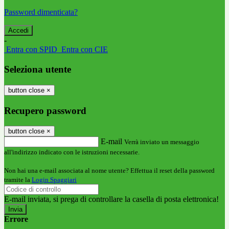
Password dimenticata?
-
Entra con SPID
Entra con CIE
Seleziona utente
button close
×
Recupero password
button close
×
E-mail
Verrà inviato un messaggio
all'indirizzo indicato con le istruzioni necessarie.
Non hai una e-mail associata al nome utente? Effettua il reset della password
tramite la
Login Spaggiari
E-mail inviata, si prega di controllare la casella di posta elettronica!
Errore