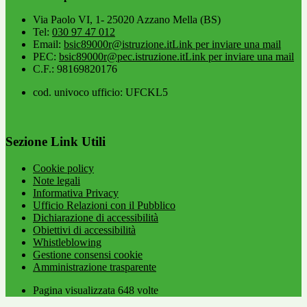
Via Paolo VI, 1- 25020 Azzano Mella (BS)
Tel:
030 97 47 012
Email:
bsic89000r@istruzione.it
Link per inviare una mail
PEC:
bsic89000r@pec.istruzione.it
Link per inviare una mail
C.F.: 98169820176
cod. univoco ufficio: UFCKL5
Sezione Link Utili
Cookie policy
Note legali
Informativa Privacy
Ufficio Relazioni con il Pubblico
Dichiarazione di accessibilità
Obiettivi di accessibilità
Whistleblowing
Gestione consensi cookie
Amministrazione trasparente
Pagina visualizzata
648
volte