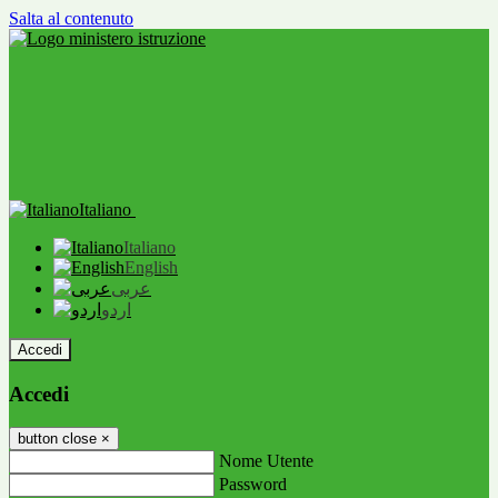
Salta al contenuto
Italiano
Italiano
English
عربى
اردو
Accedi
Accedi
button close
×
Nome Utente
Password