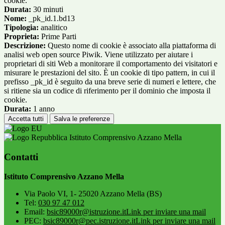
cookie.
Durata:
30 minuti
Nome:
_pk_id.1.bd13
Tipologia:
analitico
Proprieta:
Prime Parti
Descrizione:
Questo nome di cookie è associato alla piattaforma di
analisi web open source Piwik. Viene utilizzato per aiutare i
proprietari di siti Web a monitorare il comportamento dei visitatori e
misurare le prestazioni del sito. È un cookie di tipo pattern, in cui il
prefisso _pk_id è seguito da una breve serie di numeri e lettere, che
si ritiene sia un codice di riferimento per il dominio che imposta il
cookie.
Durata:
1 anno
Accetta tutti
Salva le preferenze
Istituto Comprensivo Azzano Mella
Contatti
Istituto Comprensivo Azzano Mella
Via Paolo VI, 1- 25020 Azzano Mella (BS)
Tel:
030 97 47 012
Email:
bsic89000r@istruzione.it
Link per inviare una mail
PEC:
bsic89000r@pec.istruzione.it
Link per inviare una mail