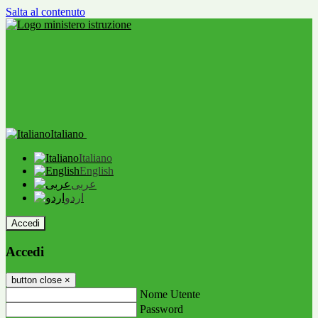
Salta al contenuto
Italiano
Italiano
English
عربى
اردو
Accedi
Accedi
button close
×
Nome Utente
Password