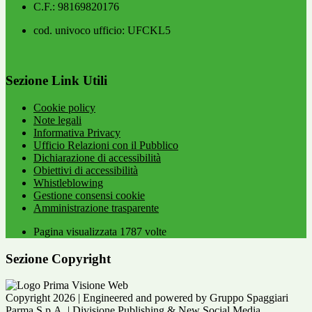
C.F.: 98169820176
cod. univoco ufficio: UFCKL5
Sezione Link Utili
Cookie policy
Note legali
Informativa Privacy
Ufficio Relazioni con il Pubblico
Dichiarazione di accessibilità
Obiettivi di accessibilità
Whistleblowing
Gestione consensi cookie
Amministrazione trasparente
Pagina visualizzata
1787
volte
Sezione Copyright
Copyright 2026 | Engineered and powered by Gruppo Spaggiari
Parma S.p.A. | Divisione Publishing & New Social Media