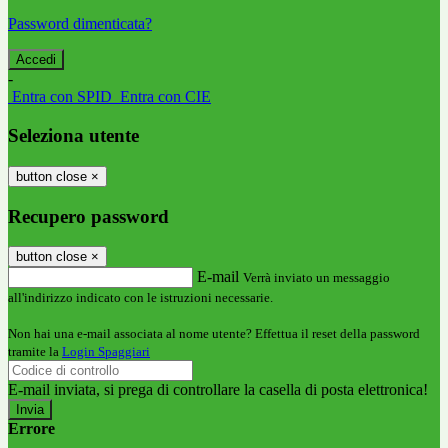
Password dimenticata?
-
Entra con SPID
Entra con CIE
Seleziona utente
button close
×
Recupero password
button close
×
E-mail
Verrà inviato un messaggio
all'indirizzo indicato con le istruzioni necessarie.
Non hai una e-mail associata al nome utente? Effettua il reset della password
tramite la
Login Spaggiari
E-mail inviata, si prega di controllare la casella di posta elettronica!
Errore