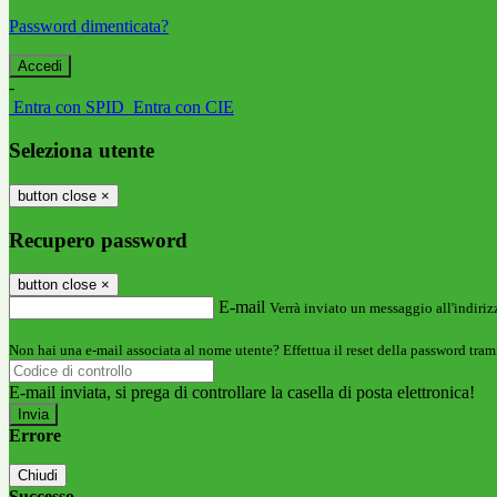
Password dimenticata?
-
Entra con SPID
Entra con CIE
Seleziona utente
button close
×
Recupero password
button close
×
E-mail
Verrà inviato un messaggio all'indirizz
Non hai una e-mail associata al nome utente? Effettua il reset della password tram
E-mail inviata, si prega di controllare la casella di posta elettronica!
Errore
Chiudi
Successo