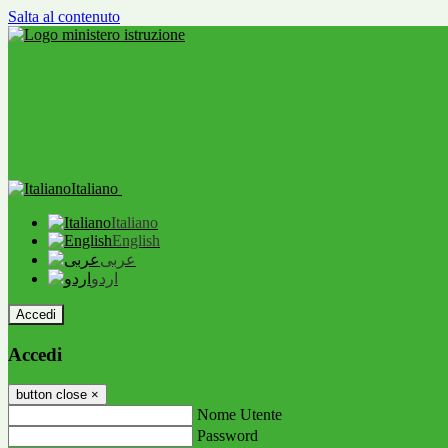
Salta al contenuto
Italiano
Italiano
English
عربى
اردو
Accedi
Accedi
button close
×
Nome Utente
Password