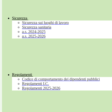
Sicurezza
Sicurezza sui luoghi di lavoro
Sicurezza sanitaria
a.s. 2024-2025
a.s. 2025-2026
Regolamenti
Codice di comportamento dei dipendenti pubblici
Regolamenti I.C.
Regolamenti 2025-2026