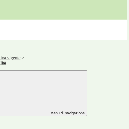
iva vigente
>
lità
Menu di navigazione