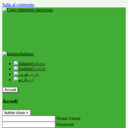
Salta al contenuto
Italiano
Italiano
English
عربى
اردو
Accedi
Accedi
button close
×
Nome Utente
Password