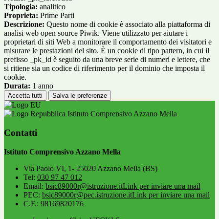
Tipologia:
analitico
Proprieta:
Prime Parti
Descrizione:
Questo nome di cookie è associato alla piattaforma di
analisi web open source Piwik. Viene utilizzato per aiutare i
proprietari di siti Web a monitorare il comportamento dei visitatori e
misurare le prestazioni del sito. È un cookie di tipo pattern, in cui il
prefisso _pk_id è seguito da una breve serie di numeri e lettere, che
si ritiene sia un codice di riferimento per il dominio che imposta il
cookie.
Durata:
1 anno
Accetta tutti
Salva le preferenze
Istituto Comprensivo Azzano Mella
Contatti
Istituto Comprensivo Azzano Mella
Via Paolo VI, 1- 25020 Azzano Mella (BS)
Tel:
030 97 47 012
Email:
bsic89000r@istruzione.it
Link per inviare una mail
PEC:
bsic89000r@pec.istruzione.it
Link per inviare una mail
C.F.: 98169820176