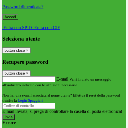
Password dimenticata?
-
Entra con SPID
Entra con CIE
Seleziona utente
button close
×
Recupero password
button close
×
E-mail
Verrà inviato un messaggio
all'indirizzo indicato con le istruzioni necessarie.
Non hai una e-mail associata al nome utente? Effettua il reset della password
tramite la
Login Spaggiari
E-mail inviata, si prega di controllare la casella di posta elettronica!
Errore