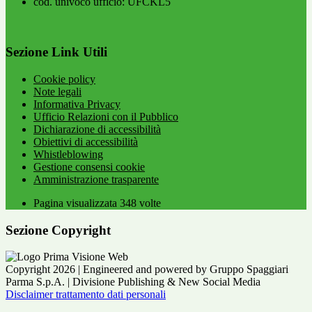
cod. univoco ufficio: UFCKL5
Sezione Link Utili
Cookie policy
Note legali
Informativa Privacy
Ufficio Relazioni con il Pubblico
Dichiarazione di accessibilità
Obiettivi di accessibilità
Whistleblowing
Gestione consensi cookie
Amministrazione trasparente
Pagina visualizzata
348
volte
Sezione Copyright
Copyright 2026 | Engineered and powered by Gruppo Spaggiari
Parma S.p.A. | Divisione Publishing & New Social Media
Disclaimer trattamento dati personali