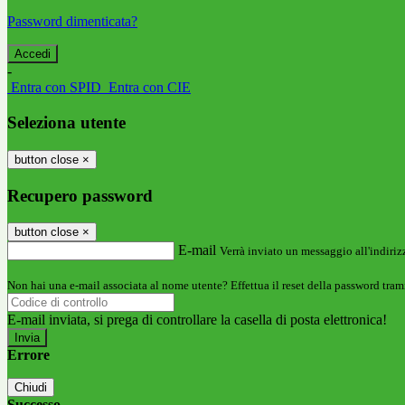
Password dimenticata?
-
Entra con SPID
Entra con CIE
Seleziona utente
button close
×
Recupero password
button close
×
E-mail
Verrà inviato un messaggio all'indirizz
Non hai una e-mail associata al nome utente? Effettua il reset della password tram
E-mail inviata, si prega di controllare la casella di posta elettronica!
Errore
Chiudi
Successo