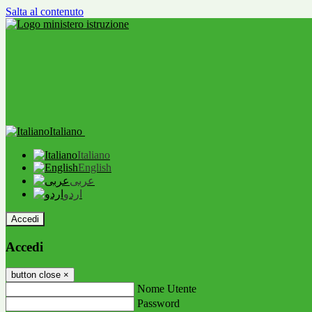
Salta al contenuto
Italiano
Italiano
English
عربى
اردو
Accedi
Accedi
button close
×
Nome Utente
Password