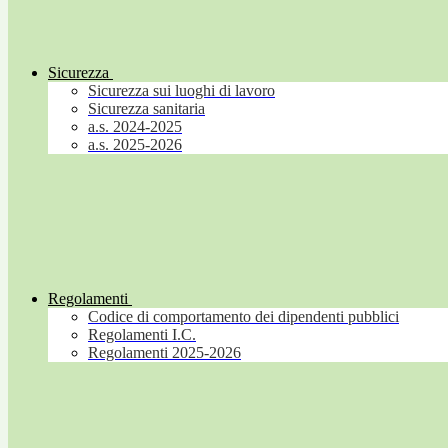
Sicurezza
Sicurezza sui luoghi di lavoro
Sicurezza sanitaria
a.s. 2024-2025
a.s. 2025-2026
Regolamenti
Codice di comportamento dei dipendenti pubblici
Regolamenti I.C.
Regolamenti 2025-2026