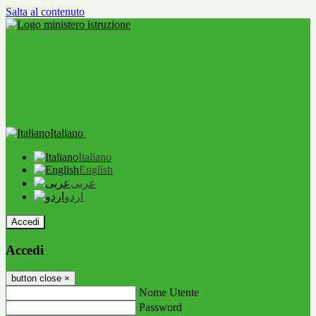
Salta al contenuto
Italiano
Italiano
English
عربى
اردو
Accedi
Accedi
button close
×
Nome Utente
Password