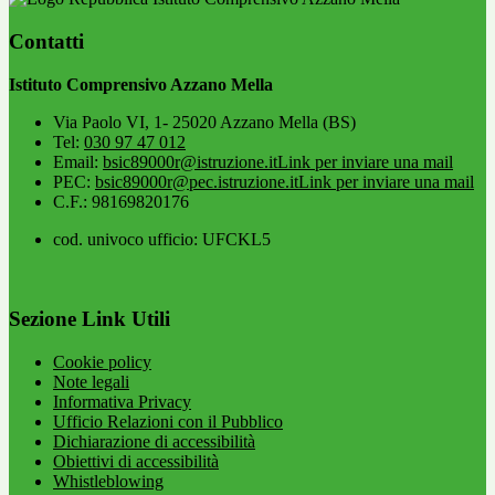
Contatti
Istituto Comprensivo Azzano Mella
Via Paolo VI, 1- 25020 Azzano Mella (BS)
Tel:
030 97 47 012
Email:
bsic89000r@istruzione.it
Link per inviare una mail
PEC:
bsic89000r@pec.istruzione.it
Link per inviare una mail
C.F.: 98169820176
cod. univoco ufficio: UFCKL5
Sezione Link Utili
Cookie policy
Note legali
Informativa Privacy
Ufficio Relazioni con il Pubblico
Dichiarazione di accessibilità
Obiettivi di accessibilità
Whistleblowing