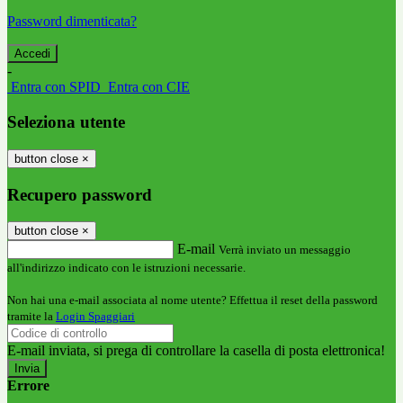
Password dimenticata?
-
Entra con SPID
Entra con CIE
Seleziona utente
button close
×
Recupero password
button close
×
E-mail
Verrà inviato un messaggio
all'indirizzo indicato con le istruzioni necessarie.
Non hai una e-mail associata al nome utente? Effettua il reset della password
tramite la
Login Spaggiari
E-mail inviata, si prega di controllare la casella di posta elettronica!
Errore