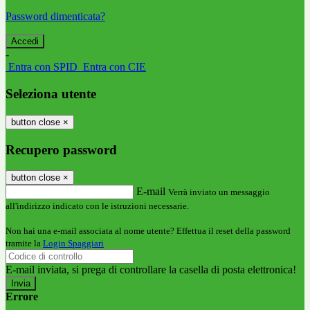
Password dimenticata?
-
Entra con SPID
Entra con CIE
Seleziona utente
button close
×
Recupero password
button close
×
E-mail
Verrà inviato un messaggio
all'indirizzo indicato con le istruzioni necessarie.
Non hai una e-mail associata al nome utente? Effettua il reset della password
tramite la
Login Spaggiari
E-mail inviata, si prega di controllare la casella di posta elettronica!
Errore