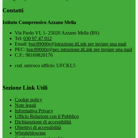
Contatti
Istituto Comprensivo Azzano Mella
Via Paolo VI, 1- 25020 Azzano Mella (BS)
Tel:
030 97 47 012
Email:
bsic89000r@istruzione.it
Link per inviare una mail
PEC:
bsic89000r@pec.istruzione.it
Link per inviare una mail
C.F.: 98169820176
cod. univoco ufficio: UFCKL5
Sezione Link Utili
Cookie policy
Note legali
Informativa Privacy
Ufficio Relazioni con il Pubblico
Dichiarazione di accessibilità
Obiettivi di accessibilità
Whistleblowing