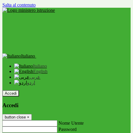
Salta al contenuto
Italiano
Italiano
English
عربى
اردو
Accedi
Accedi
button close
×
Nome Utente
Password