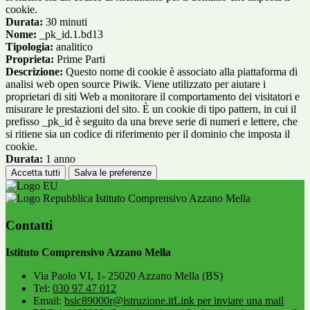
cookie.
Durata:
30 minuti
Nome:
_pk_id.1.bd13
Tipologia:
analitico
Proprieta:
Prime Parti
Descrizione:
Questo nome di cookie è associato alla piattaforma di
analisi web open source Piwik. Viene utilizzato per aiutare i
proprietari di siti Web a monitorare il comportamento dei visitatori e
misurare le prestazioni del sito. È un cookie di tipo pattern, in cui il
prefisso _pk_id è seguito da una breve serie di numeri e lettere, che
si ritiene sia un codice di riferimento per il dominio che imposta il
cookie.
Durata:
1 anno
Accetta tutti
Salva le preferenze
Istituto Comprensivo Azzano Mella
Contatti
Istituto Comprensivo Azzano Mella
Via Paolo VI, 1- 25020 Azzano Mella (BS)
Tel:
030 97 47 012
Email:
bsic89000r@istruzione.it
Link per inviare una mail