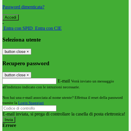
Password dimenticata?
-
Entra con SPID
Entra con CIE
Seleziona utente
button close
×
Recupero password
button close
×
E-mail
Verrà inviato un messaggio
all'indirizzo indicato con le istruzioni necessarie.
Non hai una e-mail associata al nome utente? Effettua il reset della password
tramite la
Login Spaggiari
E-mail inviata, si prega di controllare la casella di posta elettronica!
Errore