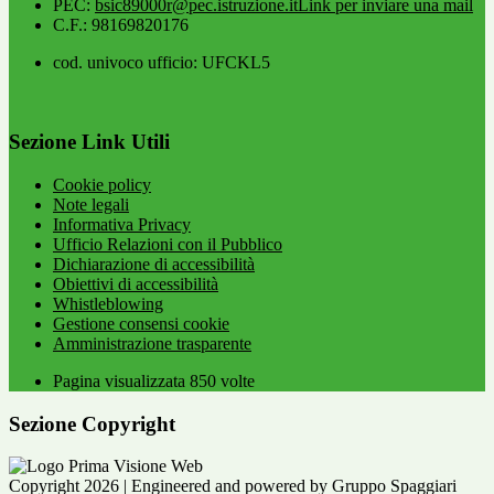
PEC:
bsic89000r@pec.istruzione.it
Link per inviare una mail
C.F.: 98169820176
cod. univoco ufficio: UFCKL5
Sezione Link Utili
Cookie policy
Note legali
Informativa Privacy
Ufficio Relazioni con il Pubblico
Dichiarazione di accessibilità
Obiettivi di accessibilità
Whistleblowing
Gestione consensi cookie
Amministrazione trasparente
Pagina visualizzata
850
volte
Sezione Copyright
Copyright 2026 | Engineered and powered by Gruppo Spaggiari