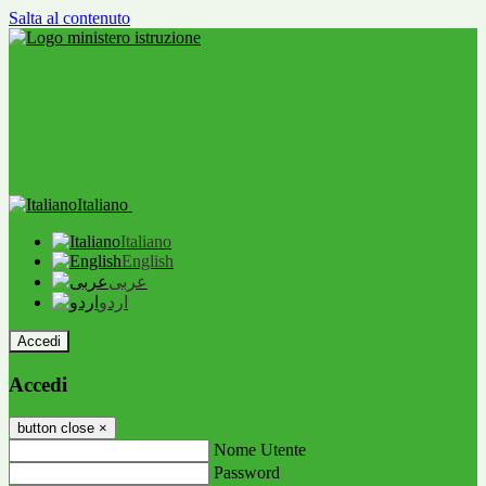
Salta al contenuto
Italiano
Italiano
English
عربى
اردو
Accedi
Accedi
button close
×
Nome Utente
Password