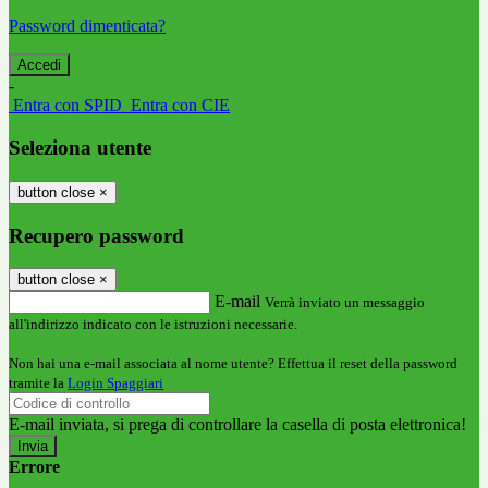
Password dimenticata?
-
Entra con SPID
Entra con CIE
Seleziona utente
button close
×
Recupero password
button close
×
E-mail
Verrà inviato un messaggio
all'indirizzo indicato con le istruzioni necessarie.
Non hai una e-mail associata al nome utente? Effettua il reset della password
tramite la
Login Spaggiari
E-mail inviata, si prega di controllare la casella di posta elettronica!
Errore