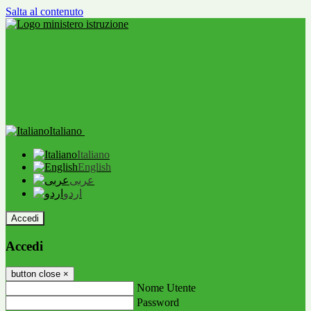
Salta al contenuto
Italiano
Italiano
English
عربى
اردو
Accedi
Accedi
button close
×
Nome Utente
Password