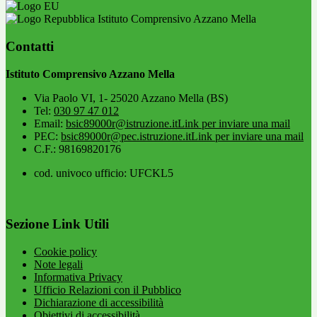
Istituto Comprensivo Azzano Mella
Contatti
Istituto Comprensivo Azzano Mella
Via Paolo VI, 1- 25020 Azzano Mella (BS)
Tel:
030 97 47 012
Email:
bsic89000r@istruzione.it
Link per inviare una mail
PEC:
bsic89000r@pec.istruzione.it
Link per inviare una mail
C.F.: 98169820176
cod. univoco ufficio: UFCKL5
Sezione Link Utili
Cookie policy
Note legali
Informativa Privacy
Ufficio Relazioni con il Pubblico
Dichiarazione di accessibilità
Obiettivi di accessibilità