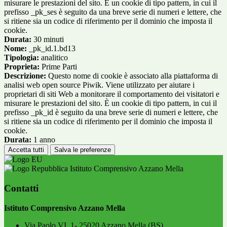
misurare le prestazioni del sito. È un cookie di tipo pattern, in cui il
prefisso _pk_ses è seguito da una breve serie di numeri e lettere, che
si ritiene sia un codice di riferimento per il dominio che imposta il
cookie.
Durata:
30 minuti
Nome:
_pk_id.1.bd13
Tipologia:
analitico
Proprieta:
Prime Parti
Descrizione:
Questo nome di cookie è associato alla piattaforma di
analisi web open source Piwik. Viene utilizzato per aiutare i
proprietari di siti Web a monitorare il comportamento dei visitatori e
misurare le prestazioni del sito. È un cookie di tipo pattern, in cui il
prefisso _pk_id è seguito da una breve serie di numeri e lettere, che
si ritiene sia un codice di riferimento per il dominio che imposta il
cookie.
Durata:
1 anno
Accetta tutti
Salva le preferenze
Istituto Comprensivo Azzano Mella
Contatti
Istituto Comprensivo Azzano Mella
Via Paolo VI, 1- 25020 Azzano Mella (BS)