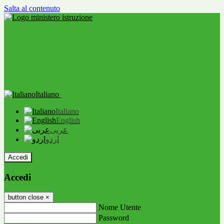
Salta al contenuto
Italiano
Italiano
English
عربى
اردو
Accedi
Accedi
button close
×
Nome Utente
Password