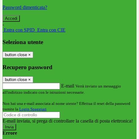
Password dimenticata?
-
Entra con SPID
Entra con CIE
Seleziona utente
button close
×
Recupero password
button close
×
E-mail
Verrà inviato un messaggio
all'indirizzo indicato con le istruzioni necessarie.
Non hai una e-mail associata al nome utente? Effettua il reset della password
tramite la
Login Spaggiari
E-mail inviata, si prega di controllare la casella di posta elettronica!
Errore