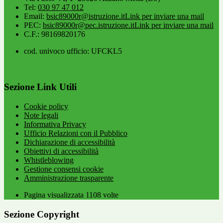
Tel:
030 97 47 012
Email:
bsic89000r@istruzione.it
Link per inviare una mail
PEC:
bsic89000r@pec.istruzione.it
Link per inviare una mail
C.F.: 98169820176
cod. univoco ufficio: UFCKL5
Sezione Link Utili
Cookie policy
Note legali
Informativa Privacy
Ufficio Relazioni con il Pubblico
Dichiarazione di accessibilità
Obiettivi di accessibilità
Whistleblowing
Gestione consensi cookie
Amministrazione trasparente
Pagina visualizzata
1108
volte
Sezione Copyright