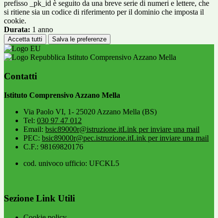
prefisso _pk_id è seguito da una breve serie di numeri e lettere, che
si ritiene sia un codice di riferimento per il dominio che imposta il
cookie.
Durata:
1 anno
Accetta tutti
Salva le preferenze
Istituto Comprensivo Azzano Mella
Contatti
Istituto Comprensivo Azzano Mella
Via Paolo VI, 1- 25020 Azzano Mella (BS)
Tel:
030 97 47 012
Email:
bsic89000r@istruzione.it
Link per inviare una mail
PEC:
bsic89000r@pec.istruzione.it
Link per inviare una mail
C.F.: 98169820176
cod. univoco ufficio: UFCKL5
Sezione Link Utili
Cookie policy