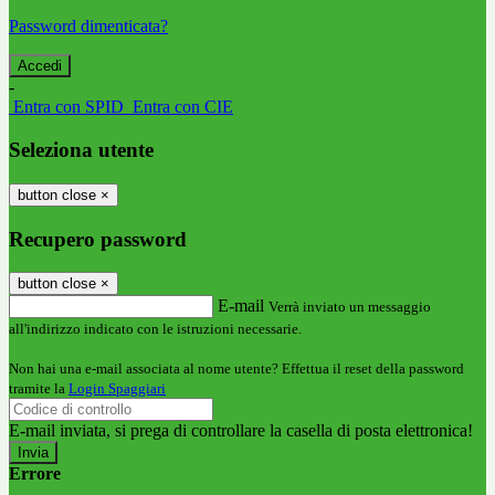
Password dimenticata?
-
Entra con SPID
Entra con CIE
Seleziona utente
button close
×
Recupero password
button close
×
E-mail
Verrà inviato un messaggio
all'indirizzo indicato con le istruzioni necessarie.
Non hai una e-mail associata al nome utente? Effettua il reset della password
tramite la
Login Spaggiari
E-mail inviata, si prega di controllare la casella di posta elettronica!
Errore