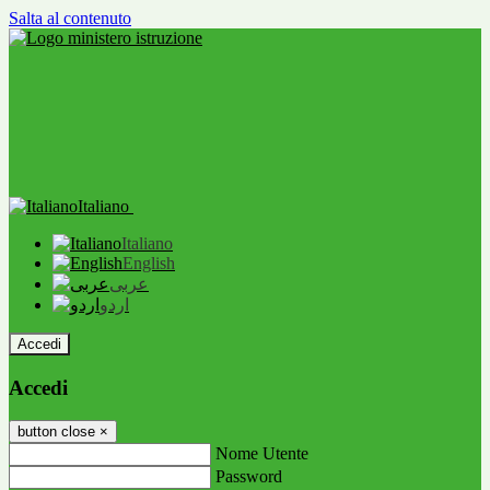
Salta al contenuto
Italiano
Italiano
English
عربى
اردو
Accedi
Accedi
button close
×
Nome Utente
Password