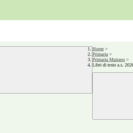
Home
>
Primaria
>
Primaria Mairano
>
Libri di testo a.s