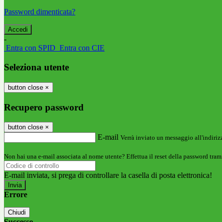
Password dimenticata?
-
Entra con SPID
Entra con CIE
Seleziona utente
button close
×
Recupero password
button close
×
E-mail
Verrà inviato un messaggio all'indirizz
Non hai una e-mail associata al nome utente? Effettua il reset della password tram
E-mail inviata, si prega di controllare la casella di posta elettronica!
Errore
Chiudi
Successo