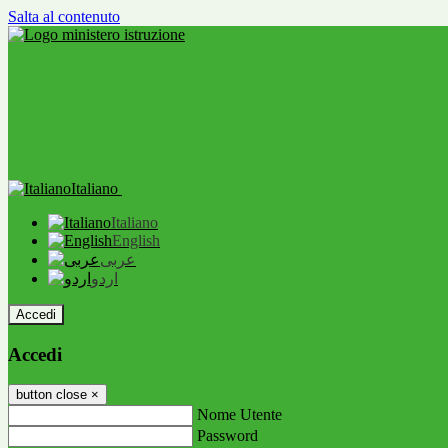
Salta al contenuto
Italiano
Italiano
English
عربى
اردو
Accedi
Accedi
button close
×
Nome Utente
Password