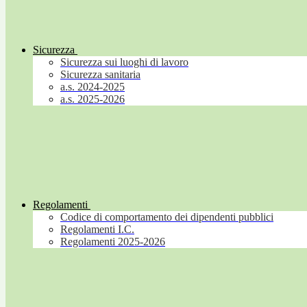
Sicurezza
Sicurezza sui luoghi di lavoro
Sicurezza sanitaria
a.s. 2024-2025
a.s. 2025-2026
Regolamenti
Codice di comportamento dei dipendenti pubblici
Regolamenti I.C.
Regolamenti 2025-2026