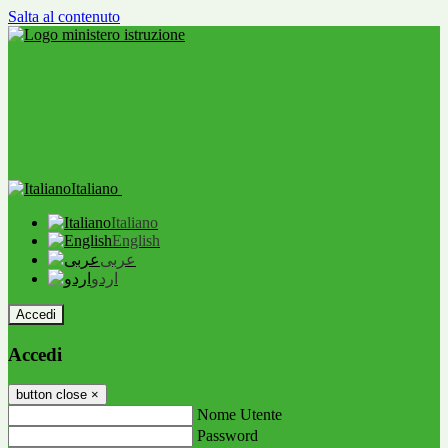
Salta al contenuto
Italiano
Italiano
English
عربى
اردو
Accedi
Accedi
button close
×
Nome Utente
Password