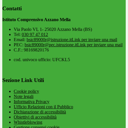
Contatti
Istituto Comprensivo Azzano Mella
Via Paolo VI, 1- 25020 Azzano Mella (BS)
Tel:
030 97 47 012
Email:
bsic89000r@istruzione.it
Link per inviare una mail
PEC:
bsic89000r@pec.istruzione.it
Link per inviare una mail
C.F.: 98169820176
cod. univoco ufficio: UFCKL5
Sezione Link Utili
Cookie policy
Note legali
Informativa Privacy
Ufficio Relazioni con il Pubblico
Dichiarazione di accessibilità
Obiettivi di accessibilità
Whistleblowing
Gestione consensi cookie