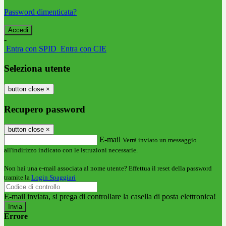
Password dimenticata?
-
Entra con SPID
Entra con CIE
Seleziona utente
button close
×
Recupero password
button close
×
E-mail
Verrà inviato un messaggio
all'indirizzo indicato con le istruzioni necessarie.
Non hai una e-mail associata al nome utente? Effettua il reset della password
tramite la
Login Spaggiari
E-mail inviata, si prega di controllare la casella di posta elettronica!
Errore