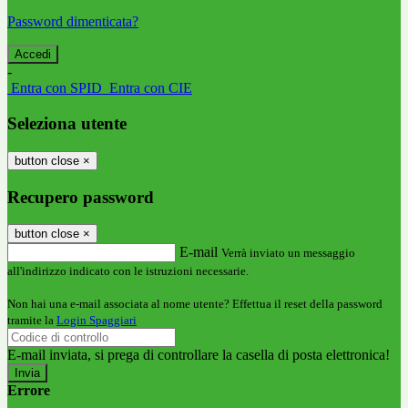
Password dimenticata?
-
Entra con SPID
Entra con CIE
Seleziona utente
button close
×
Recupero password
button close
×
E-mail
Verrà inviato un messaggio
all'indirizzo indicato con le istruzioni necessarie.
Non hai una e-mail associata al nome utente? Effettua il reset della password
tramite la
Login Spaggiari
E-mail inviata, si prega di controllare la casella di posta elettronica!
Errore