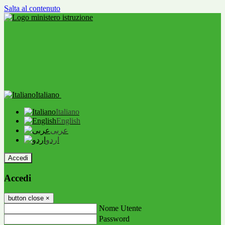
Salta al contenuto
Italiano
Italiano
English
عربى
اردو
Accedi
Accedi
button close
×
Nome Utente
Password