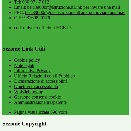
Tel:
030 97 47 012
Email:
bsic89000r@istruzione.it
Link per inviare una mail
PEC:
bsic89000r@pec.istruzione.it
Link per inviare una mail
C.F.: 98169820176
cod. univoco ufficio: UFCKL5
Sezione Link Utili
Cookie policy
Note legali
Informativa Privacy
Ufficio Relazioni con il Pubblico
Dichiarazione di accessibilità
Obiettivi di accessibilità
Whistleblowing
Gestione consensi cookie
Amministrazione trasparente
Pagina visualizzata
596
volte
Sezione Copyright