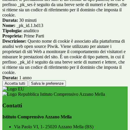
prefisso _pk_ses è seguito da una breve serie di numeri e lettere, che
si ritiene sia un codice di riferimento per il dominio che imposta il
cookie.
Durata:
30 minuti
Nome:
_pk_id.1.bd13
Tipologia:
analitico
Proprieta:
Prime Parti
Descrizione:
Questo nome di cookie è associato alla piattaforma di
analisi web open source Piwik. Viene utilizzato per aiutare i
proprietari di siti Web a monitorare il comportamento dei visitatori e
misurare le prestazioni del sito. È un cookie di tipo pattern, in cui il
prefisso _pk_id è seguito da una breve serie di numeri e lettere, che
si ritiene sia un codice di riferimento per il dominio che imposta il
cookie.
Durata:
1 anno
Accetta tutti
Salva le preferenze
Istituto Comprensivo Azzano Mella
Contatti
Istituto Comprensivo Azzano Mella
Via Paolo VI, 1- 25020 Azzano Mella (BS)