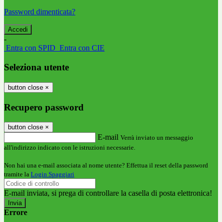
Password dimenticata?
-
Entra con SPID
Entra con CIE
Seleziona utente
button close
×
Recupero password
button close
×
E-mail
Verrà inviato un messaggio
all'indirizzo indicato con le istruzioni necessarie.
Non hai una e-mail associata al nome utente? Effettua il reset della password
tramite la
Login Spaggiari
E-mail inviata, si prega di controllare la casella di posta elettronica!
Errore