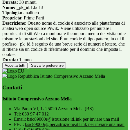
Durata:
30 minuti
Nome:
_pk_id.1.bd13
Tipologia:
analitico
Proprieta:
Prime Parti
Descrizione:
Questo nome di cookie è associato alla piattaforma di
analisi web open source Piwik. Viene utilizzato per aiutare i
proprietari di siti Web a monitorare il comportamento dei visitatori e
misurare le prestazioni del sito. È un cookie di tipo pattern, in cui il
prefisso _pk_id è seguito da una breve serie di numeri e lettere, che
si ritiene sia un codice di riferimento per il dominio che imposta il
cookie.
Durata:
1 anno
Accetta tutti
Salva le preferenze
Istituto Comprensivo Azzano Mella
Contatti
Istituto Comprensivo Azzano Mella
Via Paolo VI, 1- 25020 Azzano Mella (BS)
Tel:
030 97 47 012
Email:
bsic89000r@istruzione.it
Link per inviare una mail
PEC:
bsic89000r@pec.istruzione.it
Link per inviare una mail
C.F.: 98169820176