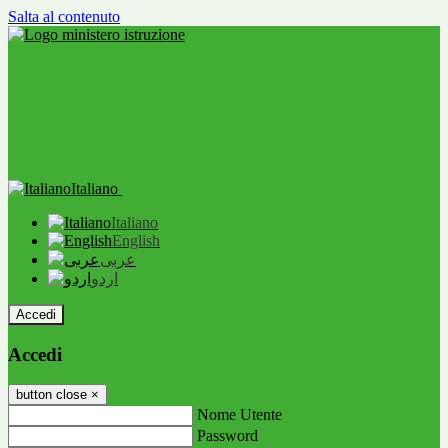
Salta al contenuto
Italiano
Italiano
English
عربى
اردو
Accedi
Accedi
button close
×
Nome Utente
Password