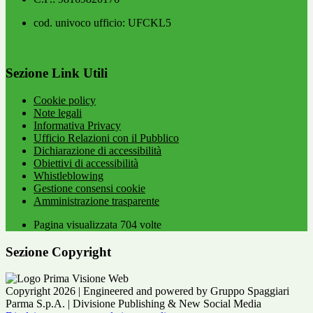
cod. univoco ufficio: UFCKL5
Sezione Link Utili
Cookie policy
Note legali
Informativa Privacy
Ufficio Relazioni con il Pubblico
Dichiarazione di accessibilità
Obiettivi di accessibilità
Whistleblowing
Gestione consensi cookie
Amministrazione trasparente
Pagina visualizzata
704
volte
Sezione Copyright
Copyright 2026 | Engineered and powered by Gruppo Spaggiari
Parma S.p.A. | Divisione Publishing & New Social Media